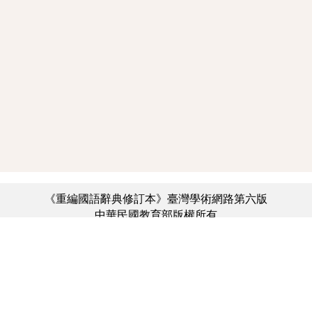
《重編國語辭典修訂本》臺灣學術網路第六版
中華民國教育部版權所有
:::
個資法及隱私聲明
|
辭典公眾授權網
|
意見交流
|
網網相連