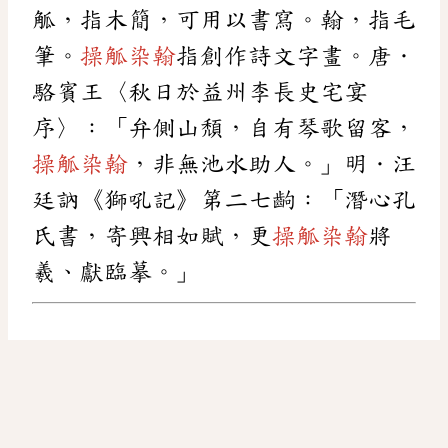
觚，指木簡，可用以書寫。翰，指毛
筆。
操觚染翰
指創作詩文字畫。唐．
駱賓王〈秋日於益州李長史宅宴
序〉：「弁側山頹，自有琴歌留客，
操觚染翰
，非無池水助人。」明．汪
廷訥《獅吼記》第二七齣：「潛心孔
氏書，寄興相如賦，更
操觚染翰
將
羲、獻臨摹。」