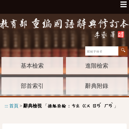
☰
基本檢索
進階檢索
部首索引
辭典附錄
ˇ
ˋ
:::
首頁
>
辭典檢視
「
」
操觚染翰 :
ㄘㄠ
ㄍㄨ
ㄖㄢ
ㄏㄢ