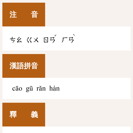
注 音
ˇ
ˋ
ㄘㄠ
ㄍㄨ
ㄖㄢ
ㄏㄢ
漢語拼音
cāo gū rǎn hàn
釋 義