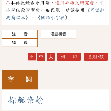
⚠
本典收錄古今用語，
適用於語文研究者
，中
小學階段學習與一般民眾，建議使用《
國語辭
典簡編本
》、《
國語小字典
》。
注 音
漢語拼音
釋 義
大
中
列 印
意見回饋
小
字 詞
操
觚
染
翰