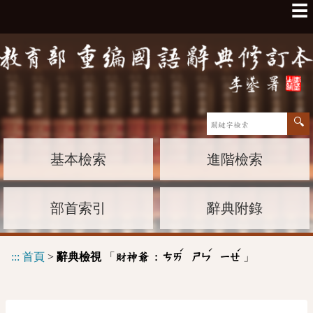
☰
基本檢索
進階檢索
部首索引
辭典附錄
ˊ
ˊ
ˊ
:::
首頁
>
辭典檢視
「
」
財神爺 :
ㄘㄞ
ㄕㄣ
ㄧㄝ