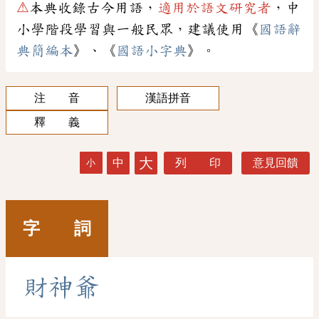
⚠
本典收錄古今用語，
適用於語文研究者
，中
小學階段學習與一般民眾，建議使用《
國語辭
典簡編本
》、《
國語小字典
》。
注 音
漢語拼音
釋 義
大
中
列 印
意見回饋
小
字 詞
財
神
爺