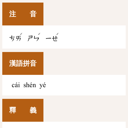
注 音
ˊ
ˊ
ˊ
ㄘㄞ
ㄕㄣ
ㄧㄝ
漢語拼音
cái shén yé
釋 義