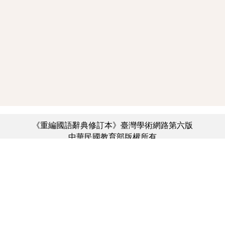
《重編國語辭典修訂本》臺灣學術網路第六版
中華民國教育部版權所有
:::
個資法及隱私聲明
|
辭典公眾授權網
|
意見交流
|
網網相連
三峽總院區地址：新北市三峽區三樹路2號、
︿
臺北院區地址：臺北市大安區和平東路一段179號、