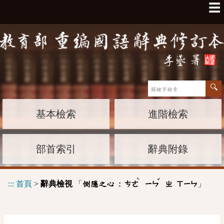
☰
基本檢索
進階檢索
部首索引
辭典附錄
ˋ
ˇ
:::
首頁
>
辭典檢視
「
」
惻隱之心 :
ㄘㄜ
ㄧㄣ
ㄓ
ㄒㄧㄣ