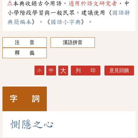
⚠
本典收錄古今用語，
適用於語文研究者
，中
小學階段學習與一般民眾，建議使用《
國語辭
典簡編本
》、《
國語小字典
》。
注 音
漢語拼音
釋 義
大
中
列 印
意見回饋
小
字 詞
惻
隱
之
心