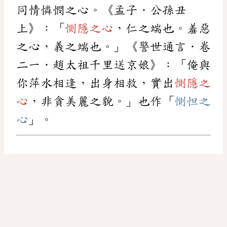
同情憐憫之心。《孟子．公孫丑
上》：「
惻隱之心
，仁之端也。羞惡
之心，義之端也。」《警世通言．卷
二一．趙太祖千里送京娘》：「俺與
你萍水相逢，出身相救，實出
惻隱之
心
，非貪美麗之貌。」也作「
惻怛之
心
」。