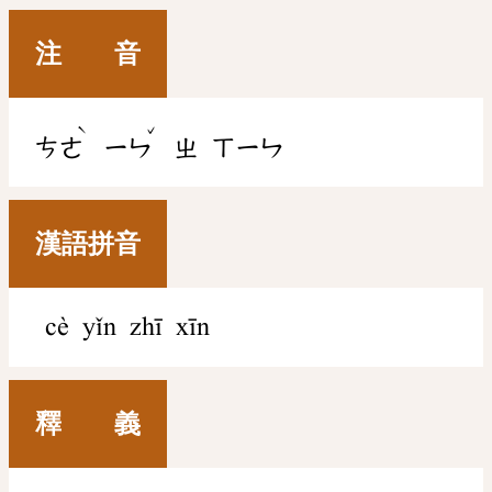
注 音
ˋ
ˇ
ㄘㄜ
ㄧㄣ
ㄓ
ㄒㄧㄣ
漢語拼音
cè yǐn zhī xīn
釋 義