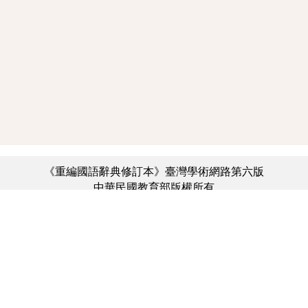
《重編國語辭典修訂本》臺灣學術網路第六版
中華民國教育部版權所有
:::
個資法及隱私聲明
|
辭典公眾授權網
|
意見交流
|
網網相連
三峽總院區地址：新北市三峽區三樹路2號、
︿
臺北院區地址：臺北市大安區和平東路一段179號、