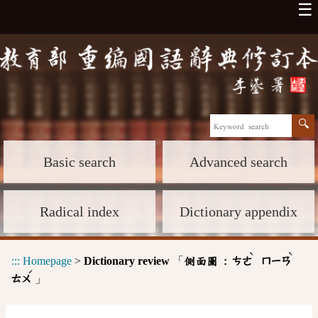
☰
Basic search
Advanced search
Radical index
Dictionary appendix
ˋ
ˋ
:::
Homepage
>
Dictionary review
「
側面圖 :
ㄘㄜ
ㄇㄧㄢ
ˊ
」
ㄊㄨ