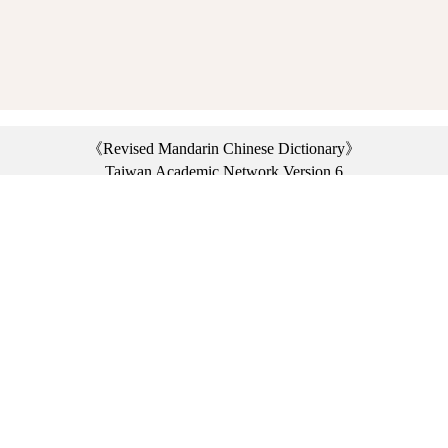
《Revised Mandarin Chinese Dictionary》
Taiwan Academic Network Version 6
©2021 Ministry of Education, R.O.C. All rights reserved.
︿
:::
Privacy statement
|
Dictionary network
|
Opinion exchange
|
Network Links
Headquarters: No. 2, Sanshu Rd., Sanxia Dist., New Taipei City 23703, Taiwan
(R.O.C.)、
Taipei Branch: No. 179, Sec. 1, Heping E. Rd., Daan Dist., Taipei City 10644,
Taiwan (R.O.C.)、
Taichung Branch Offices: No. 67, Shifan St., Fengyuan Dist., Taichung City 42081,