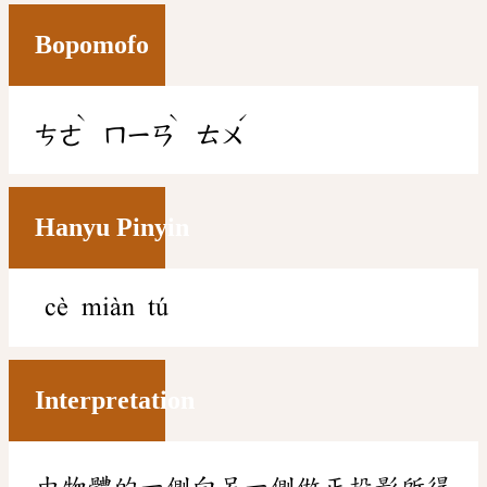
Bopomofo
ˋ
ˋ
ˊ
ㄘㄜ
ㄇㄧㄢ
ㄊㄨ
Hanyu Pinyin
cè miàn tú
Interpretation
由物體的一側向另一側做正投影所得