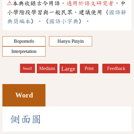
⚠
本典收錄古今用語，
適用於語文研究者
，中
小學階段學習與一般民眾，建議使用《
國語辭
典簡編本
》、《
國語小字典
》。
Bopomofo
Hanyu Pinyin
Interpretation
Large
Medium
Print
Feedback
Small
Word
側
面
圖