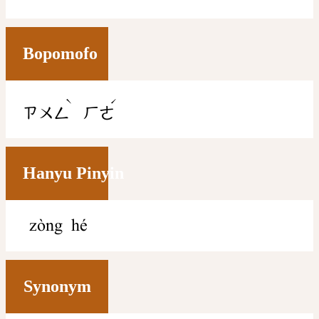
Bopomofo
ˋ
ˊ
ㄗㄨㄥ
ㄏㄜ
Hanyu Pinyin
zòng hé
Synonym