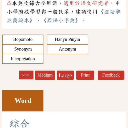
⚠
本典收錄古今用語，
適用於語文研究者
，中
小學階段學習與一般民眾，建議使用《
國語辭
典簡編本
》、《
國語小字典
》。
Bopomofo
Hanyu Pinyin
Synonym
Antonym
Interpretation
Large
Medium
Print
Feedback
Small
Word
綜
合