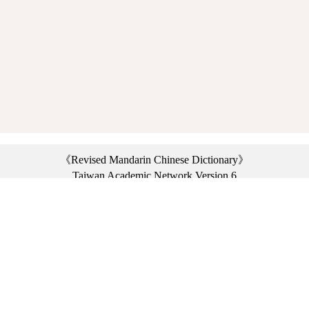
《Revised Mandarin Chinese Dictionary》
Taiwan Academic Network Version 6
©2021 Ministry of Education, R.O.C. All rights reserved.
︿
:::
Privacy statement
|
Dictionary network
|
Opinion exchange
|
Network Links