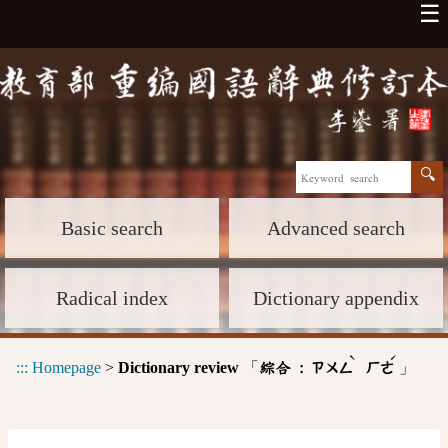
☰
Basic search
Advanced search
Radical index
Dictionary appendix
ˋ
ˊ
:::
Homepage
>
Dictionary review
「
」
綜合 :
ㄗㄨㄥ
ㄏㄜ