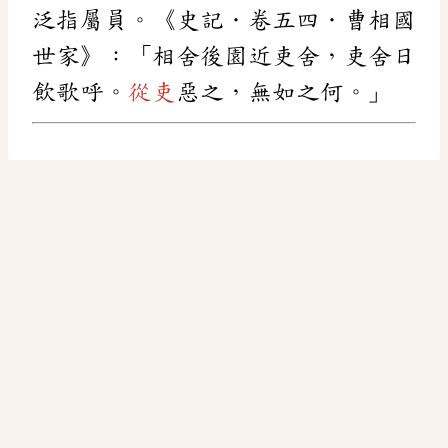
泛指屬員。《史記．卷五四．曹相國
世家》：「相舍後園近吏舍，吏舍日
飲歌呼。
從吏
惡之，無如之何。」