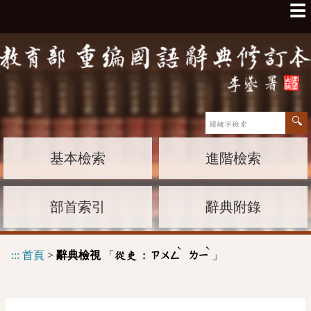
☰
基本檢索
進階檢索
部首索引
辭典附錄
ˋ
ˋ
:::
首頁
>
辭典檢視
「
」
從吏 :
ㄗㄨㄥ
ㄌㄧ