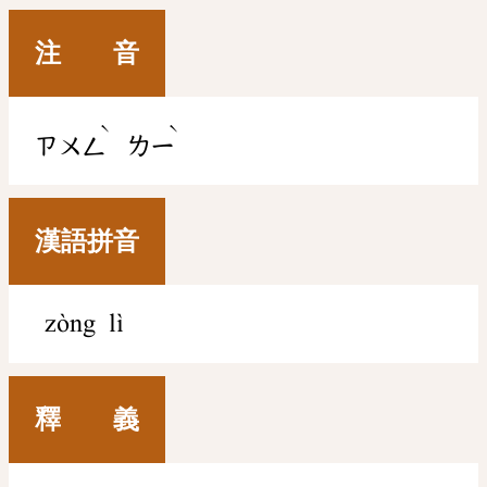
注 音
ˋ
ˋ
ㄗㄨㄥ
ㄌㄧ
漢語拼音
zòng lì
釋 義