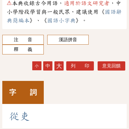
⚠
本典收錄古今用語，
適用於語文研究者
，中
小學階段學習與一般民眾，建議使用《
國語辭
典簡編本
》、《
國語小字典
》。
注 音
漢語拼音
釋 義
大
中
列 印
意見回饋
小
字 詞
從
吏