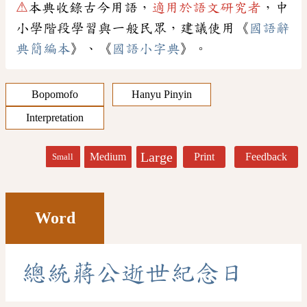
⚠
本典收錄古今用語，
適用於語文研究者
，中
小學階段學習與一般民眾，建議使用《
國語辭
典簡編本
》、《
國語小字典
》。
Bopomofo
Hanyu Pinyin
Interpretation
Large
Medium
Print
Feedback
Small
Word
總
統
蔣
公
逝
世
紀
念
日