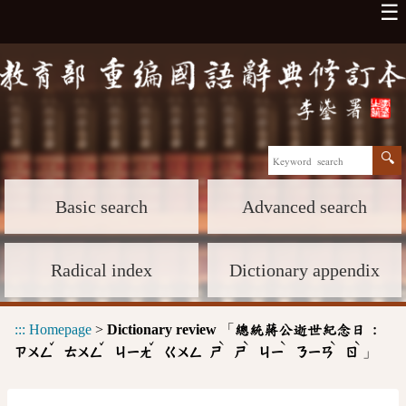
☰
Basic search
Advanced search
Radical index
Dictionary appendix
:::
Homepage
>
Dictionary review
「
總統蔣公逝世紀念日 :
ˇ
ˇ
ˇ
ˋ
ˋ
ˋ
ˋ
ˋ
」
ㄗㄨㄥ
ㄊㄨㄥ
ㄐㄧㄤ
ㄍㄨㄥ
ㄕ
ㄕ
ㄐㄧ
ㄋㄧㄢ
ㄖ