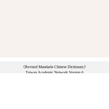
《Revised Mandarin Chinese Dictionary》
Taiwan Academic Network Version 6
©2021 Ministry of Education, R.O.C. All rights reserved.