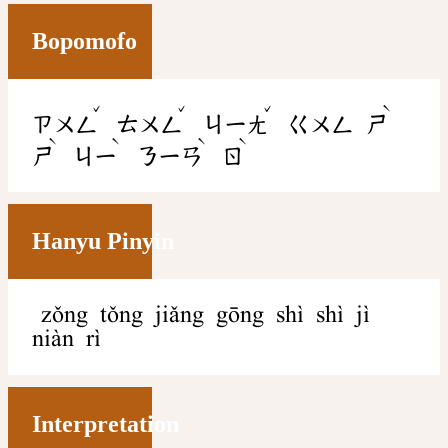
Bopomofo
ˇ
ˇ
ˇ
ˋ
ㄗㄨㄥ
ㄊㄨㄥ
ㄐㄧㄤ
ㄍㄨㄥ
ㄕ
ˋ
ˋ
ˋ
ˋ
ㄕ
ㄐㄧ
ㄋㄧㄢ
ㄖ
Hanyu Pinyin
zǒng tǒng jiǎng gōng shì shì jì
niàn rì
Interpretation