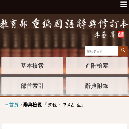
☰
基本檢索
進階檢索
部首索引
辭典附錄
:::
首頁
>
辭典檢視
「
」
宗枝 :
ㄗㄨㄥ
ㄓ