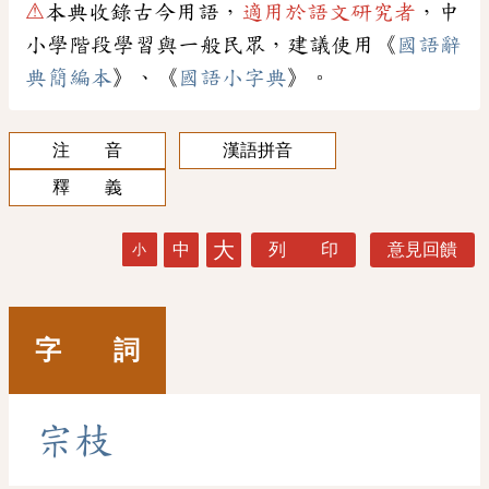
⚠
本典收錄古今用語，
適用於語文研究者
，中
小學階段學習與一般民眾，建議使用《
國語辭
典簡編本
》、《
國語小字典
》。
注 音
漢語拼音
釋 義
大
中
列 印
意見回饋
小
字 詞
宗
枝