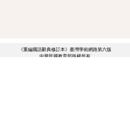
《重編國語辭典修訂本》臺灣學術網路第六版
中華民國教育部版權所有
:::
個資法及隱私聲明
|
辭典公眾授權網
|
意見交流
|
網網相連
三峽總院區地址：新北市三峽區三樹路2號、
︿
臺北院區地址：臺北市大安區和平東路一段179號、
臺中院區地址：臺中市豐原區師範街67號
電話總機：(02)7740-7890、
傳真：(02)7740-7064、
TANet VoIP：9009-7890
線上人數: 2501
累積總人次: 731,519,866