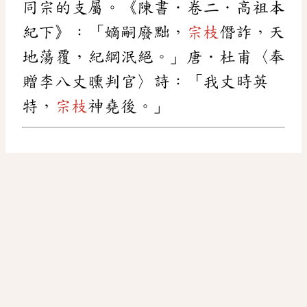
同宗的支屬。《陳書．卷二．高祖本
紀下》：「嫡嗣廢黜，
宗枝
僭詐，天
地蕩覆，紀綱泯絕。」唐．杜甫〈奉
贈李八丈曛判官〉詩：「我丈時英
特，
宗枝
神堯後。」