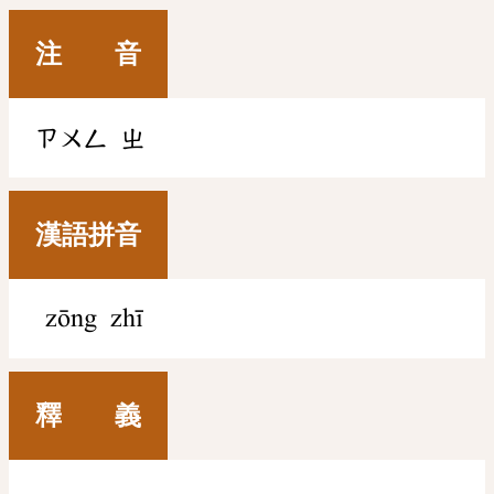
注 音
ㄗㄨㄥ
ㄓ
漢語拼音
zōng zhī
釋 義