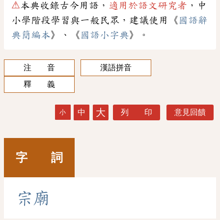
⚠
本典收錄古今用語，
適用於語文研究者
，中
小學階段學習與一般民眾，建議使用《
國語辭
典簡編本
》、《
國語小字典
》。
注 音
漢語拼音
釋 義
大
中
列 印
意見回饋
小
字 詞
宗
廟