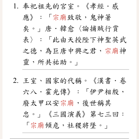
奉祀祖先的宮室。《孝經．感
應》：「
宗廟
致敬，鬼神著
矣。」唐．韓愈〈論捕賊行賞
表〉：「此由天授陛下神聖英武
之德，為巨唐中興之君，
宗廟
神
靈，所共祐助。」
王室、國家的代稱。《漢書．卷
六八．霍光傳》：「伊尹相殷，
廢太甲以安
宗廟
，後世稱其
忠。」《三國演義》第七三回：
「
宗廟
傾危，社稷將墜。」