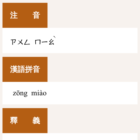
注 音
ˋ
ㄗㄨㄥ
ㄇㄧㄠ
漢語拼音
zōng miào
釋 義