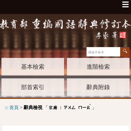
☰
基本檢索
進階檢索
部首索引
辭典附錄
ˋ
:::
首頁
>
辭典檢視
「
」
宗廟 :
ㄗㄨㄥ
ㄇㄧㄠ