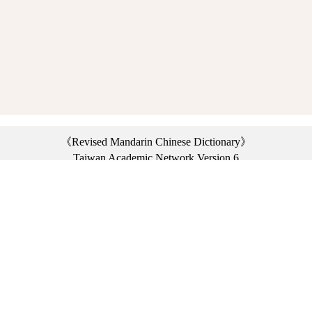
《Revised Mandarin Chinese Dictionary》
Taiwan Academic Network Version 6
©2021 Ministry of Education, R.O.C. All rights reserved.
︿
:::
Privacy statement
|
Dictionary network
|
Opinion exchange
|
Network Links
Headquarters: No. 2, Sanshu Rd., Sanxia Dist., New Taipei City 23703, Taiwan
(R.O.C.)、