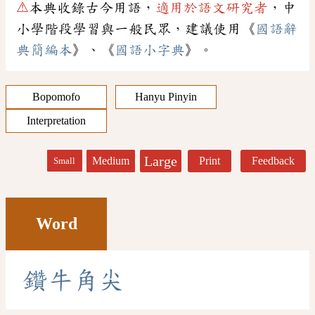
⚠
本典收錄古今用語，
適用於語文研究者
，中
小學階段學習與一般民眾，建議使用《
國語辭
典簡編本
》、《
國語小字典
》。
Bopomofo
Hanyu Pinyin
Interpretation
Large
Medium
Print
Feedback
Small
Word
鑽
牛
角
尖