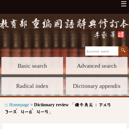
☰
Basic search
Advanced search
Radical index
Dictionary appendix
:::
Homepage
>
Dictionary review
「
鑽牛角尖 :
ㄗㄨㄢ
ˊ
ˇ
」
ㄋㄧㄡ
ㄐㄧㄠ
ㄐㄧㄢ