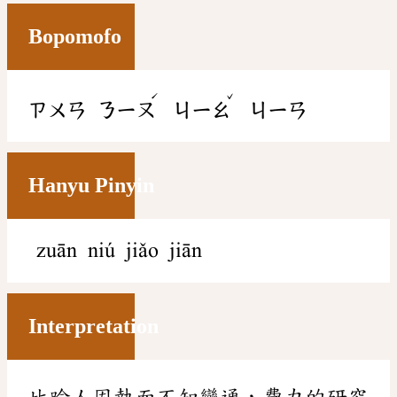
Bopomofo
ˊ
ˇ
ㄗㄨㄢ
ㄋㄧㄡ
ㄐㄧㄠ
ㄐㄧㄢ
Hanyu Pinyin
zuān niú jiǎo jiān
Interpretation
比喻人固執而不知變通，費力的研究