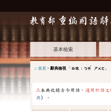
基本檢索
ˊ
:::
首頁
>
辭典檢視
「
」
白說 :
ㄅㄞ
ㄕㄨㄛ
⚠
本典收錄古今用語，
適用於語文
典
》。