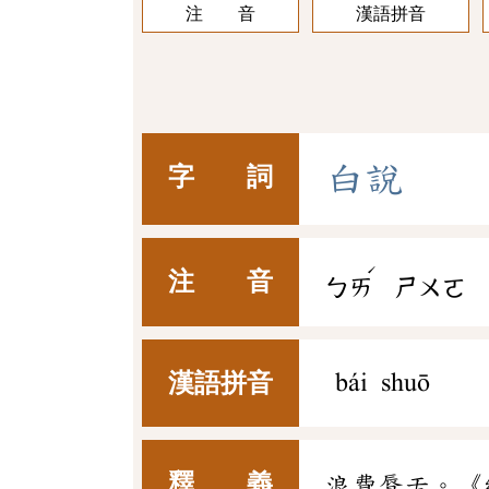
注 音
漢語拼音
白
說
字 詞
ˊ
注 音
ㄅㄞ
ㄕㄨㄛ
漢語拼音
bái shuō
釋 義
浪費脣舌。《