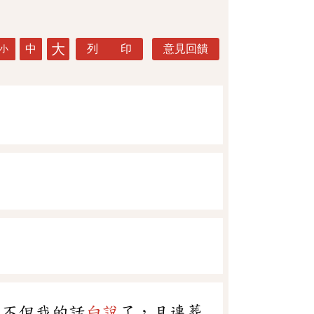
大
中
列 印
意見回饋
小
，不但我的話
白說
了，且連葬