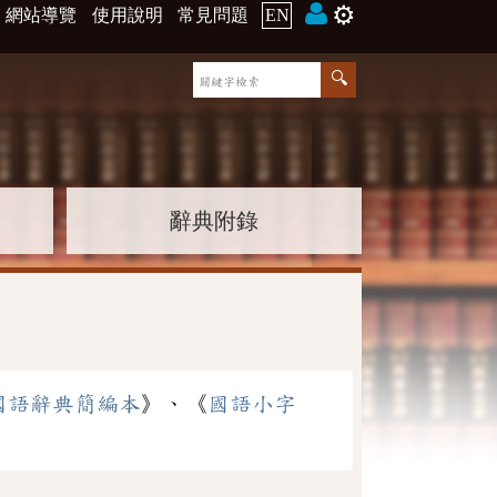
⚙️
網站導覽
使用說明
常見問題
EN
辭典附錄
國語辭典簡編本
》、《
國語小字