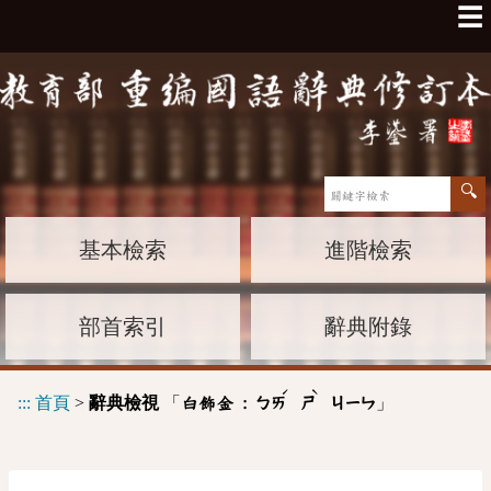
☰
基本檢索
進階檢索
部首索引
辭典附錄
ˊ
ˋ
:::
首頁
>
辭典檢視
「
」
白飾金 :
ㄅㄞ
ㄕ
ㄐㄧㄣ