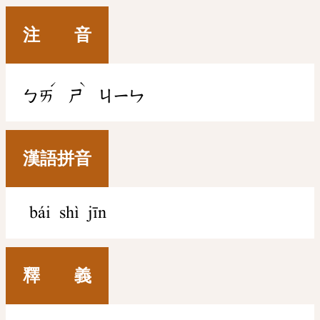
注 音
ˊ
ˋ
ㄅㄞ
ㄕ
ㄐㄧㄣ
漢語拼音
bái shì jīn
釋 義