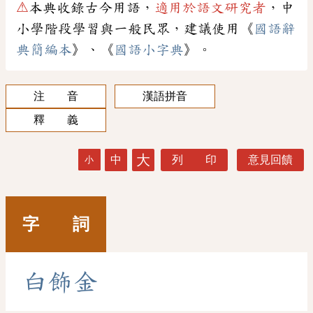
⚠
本典收錄古今用語，
適用於語文研究者
，中
小學階段學習與一般民眾，建議使用《
國語辭
典簡編本
》、《
國語小字典
》。
注 音
漢語拼音
釋 義
大
中
列 印
意見回饋
小
字 詞
白
飾
金