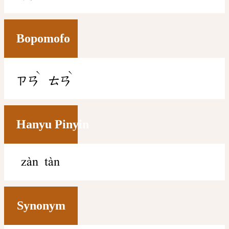
Bopomofo
ˋ
ˋ
ㄗㄢ
ㄊㄢ
Hanyu Pinyin
zàn tàn
Synonym