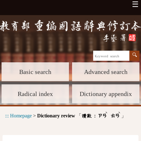
☰
Basic search
Advanced search
Radical index
Dictionary appendix
ˋ
ˋ
:::
Homepage
>
Dictionary review
「
」
讚歎 :
ㄗㄢ
ㄊㄢ