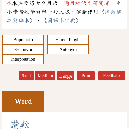
⚠
本典收錄古今用語，
適用於語文研究者
，中
小學階段學習與一般民眾，建議使用《
國語辭
典簡編本
》、《
國語小字典
》。
Bopomofo
Hanyu Pinyin
Synonym
Antonym
Interpretation
Large
Medium
Print
Feedback
Small
Word
讚
歎