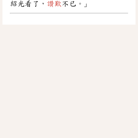
紹光看了，
讚歎
不已。」