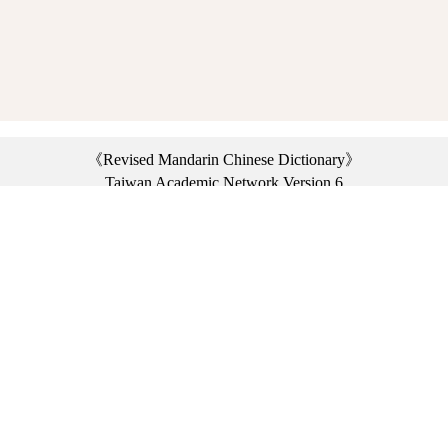
《Revised Mandarin Chinese Dictionary》
Taiwan Academic Network Version 6
©2021 Ministry of Education, R.O.C. All rights reserved.
︿
:::
Privacy statement
|
Dictionary network
|
Opinion exchange
|
Network Links
Headquarters: No. 2, Sanshu Rd., Sanxia Dist., New Taipei City 23703, Taiwan
(R.O.C.)、
Taipei Branch: No. 179, Sec. 1, Heping E. Rd., Daan Dist., Taipei City 10644,
Taiwan (R.O.C.)、