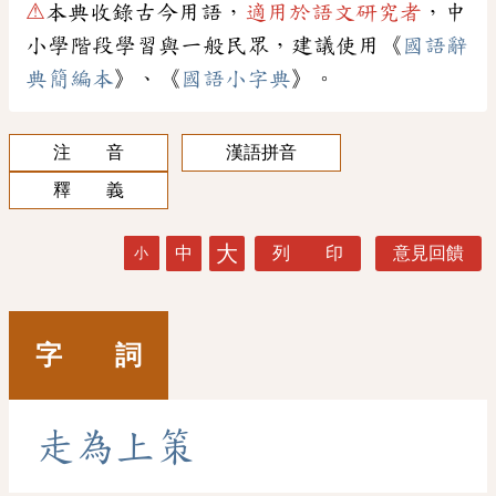
⚠
本典收錄古今用語，
適用於語文研究者
，中
小學階段學習與一般民眾，建議使用《
國語辭
典簡編本
》、《
國語小字典
》。
注 音
漢語拼音
釋 義
大
中
列 印
意見回饋
小
字 詞
走
為
上
策