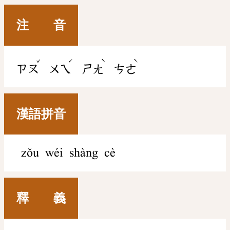
注 音
ˇ
ˊ
ˋ
ˋ
ㄗㄡ
ㄨㄟ
ㄕㄤ
ㄘㄜ
漢語拼音
zǒu wéi shàng cè
釋 義