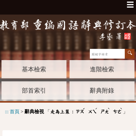
☰
基本檢索
進階檢索
部首索引
辭典附錄
ˇ
ˊ
ˋ
ˋ
:::
首頁
>
辭典檢視
「
」
走為上策 :
ㄗㄡ
ㄨㄟ
ㄕㄤ
ㄘㄜ