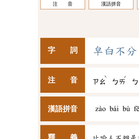
注 音
漢語拼音
皁
白
不
分
字 詞
ˋ
ˊ
注 音
ㄗㄠ
ㄅㄞ
ㄅ
漢語拼音
zào bái bù f
釋 義
比喻人不辨是