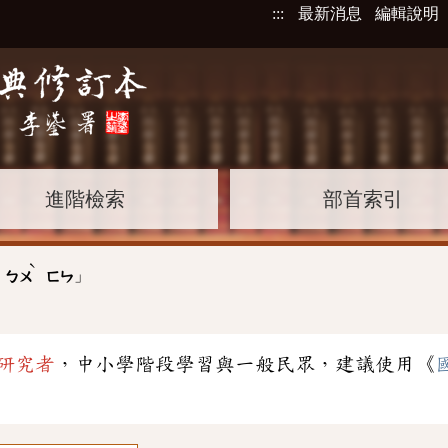
:::
最新消息
編輯說明
進階檢索
部首索引
ˋ
」
ㄅㄨ
ㄈㄣ
研究者
，中小學階段學習與一般民眾，建議使用《