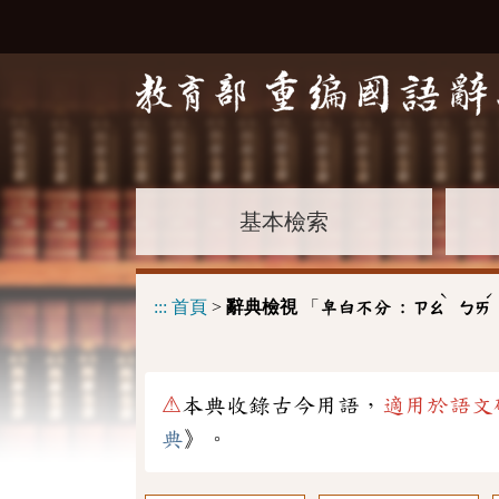
基本檢索
ˋ
ˊ
:::
首頁
>
辭典檢視
「
皁白不分 :
ㄗㄠ
ㄅㄞ
⚠
本典收錄古今用語，
適用於語文
典
》。