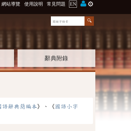
⚙️
網站導覽
使用說明
常見問題
EN
辭典附錄
國語辭典簡編本
》、《
國語小字