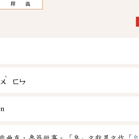
釋 義
ˋ
ㄨ
ㄈㄣ
ēn
非曲直，魯莽做事。「皁」文獻異文作「