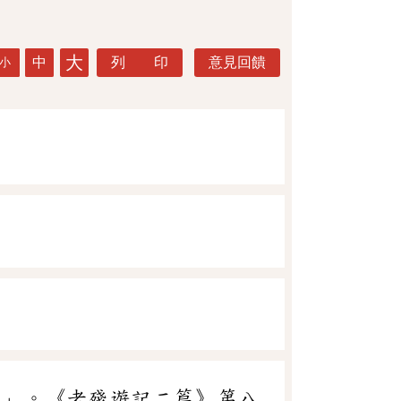
大
中
列 印
意見回饋
小
皂
」。《老殘遊記二篇》第八