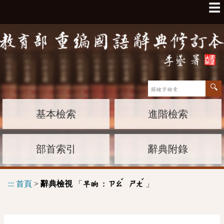
☰
基本檢索
進階檢索
部首索引
辭典附錄
ˇ
ˇ
:::
首頁
>
辭典檢視
「
」
早晌 :
ㄗㄠ
ㄕㄤ