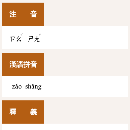
注 音
ˇ
ˇ
ㄗㄠ
ㄕㄤ
漢語拼音
zǎo shǎng
釋 義