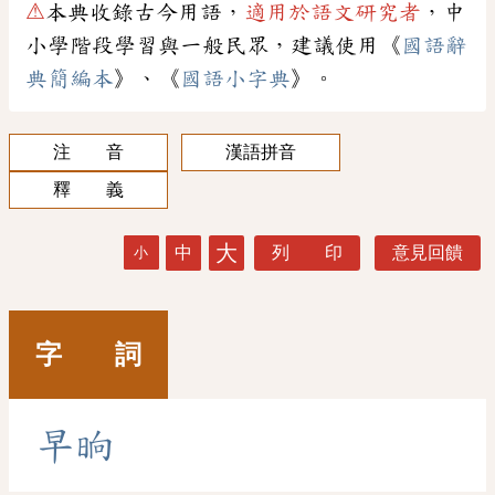
⚠
本典收錄古今用語，
適用於語文研究者
，中
小學階段學習與一般民眾，建議使用《
國語辭
典簡編本
》、《
國語小字典
》。
注 音
漢語拼音
釋 義
大
中
列 印
意見回饋
小
字 詞
早
晌