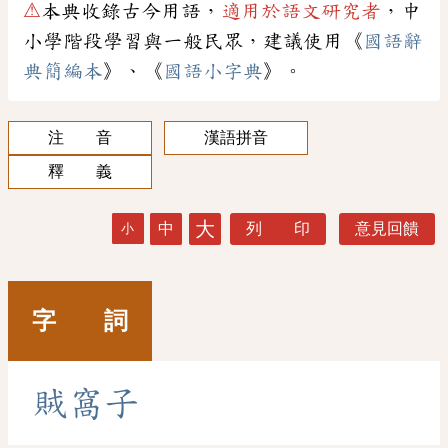
⚠
本典收錄古今用語，
適用於語文研究者
，中
小學階段學習與一般民眾，建議使用《
國語辭
典簡編本
》、《
國語小字典
》。
注 音
漢語拼音
釋 義
大
中
列 印
意見回饋
小
字 詞
賊
窩
子