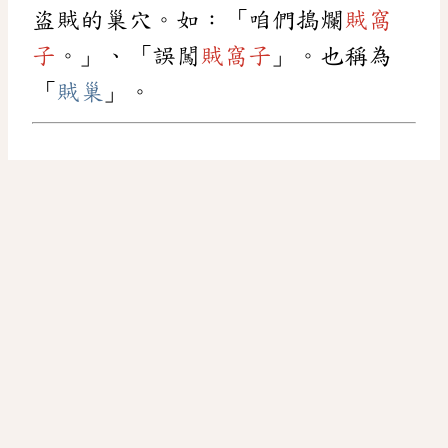
盜賊的巢穴。如：「咱們搗爛
賊窩
子
。」、「誤闖
賊窩子
」。也稱為
「
賊巢
」。