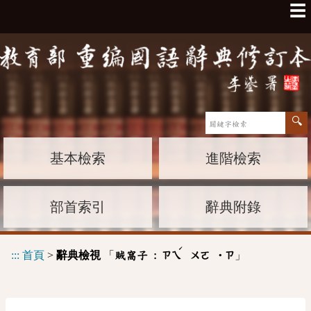
☰
基本檢索
進階檢索
部首索引
辭典附錄
ˊ
:::
首頁
>
辭典檢視
「
」
賊窩子 :
ㄗㄟ
ㄨㄛ
˙ㄗ