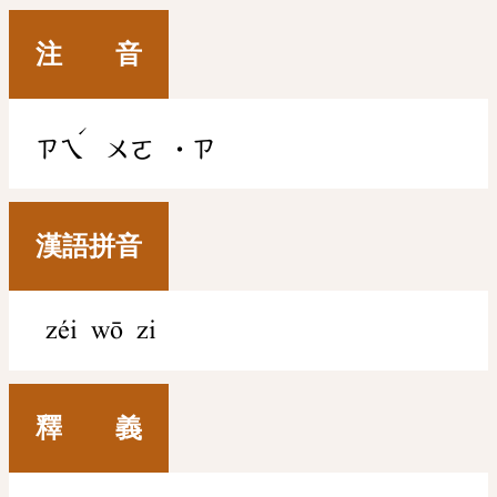
注 音
ˊ
ㄗㄟ
ㄨㄛ
˙ㄗ
漢語拼音
zéi wō zi
釋 義