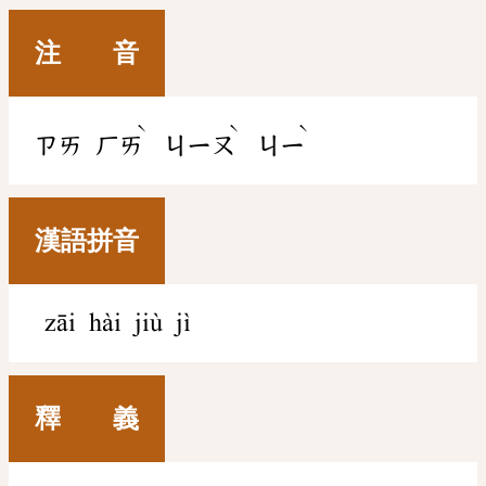
注 音
ˋ
ˋ
ˋ
ㄗㄞ
ㄏㄞ
ㄐㄧㄡ
ㄐㄧ
漢語拼音
zāi hài jiù jì
釋 義