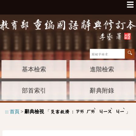
☰
基本檢索
進階檢索
部首索引
辭典附錄
ˋ
ˋ
ˋ
:::
首頁
>
辭典檢視
「
」
災害救濟 :
ㄗㄞ
ㄏㄞ
ㄐㄧㄡ
ㄐㄧ