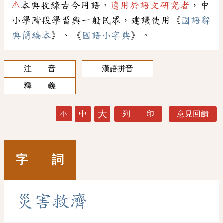
⚠
本典收錄古今用語，
適用於語文研究者
，中
小學階段學習與一般民眾，建議使用《
國語辭
典簡編本
》、《
國語小字典
》。
注 音
漢語拼音
釋 義
大
中
列 印
意見回饋
小
字 詞
災
害
救
濟