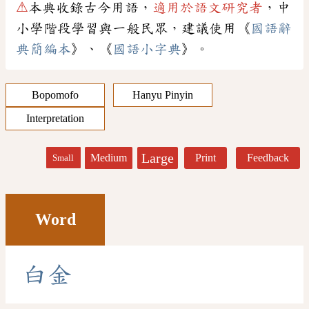
⚠
本典收錄古今用語，
適用於語文研究者
，中
小學階段學習與一般民眾，建議使用《
國語辭
典簡編本
》、《
國語小字典
》。
Bopomofo
Hanyu Pinyin
Interpretation
Large
Medium
Print
Feedback
Small
Word
白
金