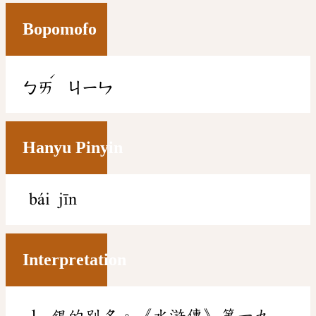
Bopomofo
ˊ
ㄅㄞ
ㄐㄧㄣ
Hanyu Pinyin
bái jīn
Interpretation
銀的別名。《水滸傳》第一九