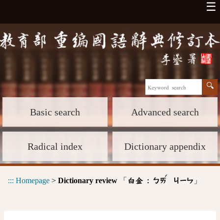
☰
Basic search
Advanced search
Radical index
Dictionary appendix
ˊ
:::
Homepage
>
Dictionary review
「
」
白金 :
ㄅㄞ
ㄐㄧㄣ