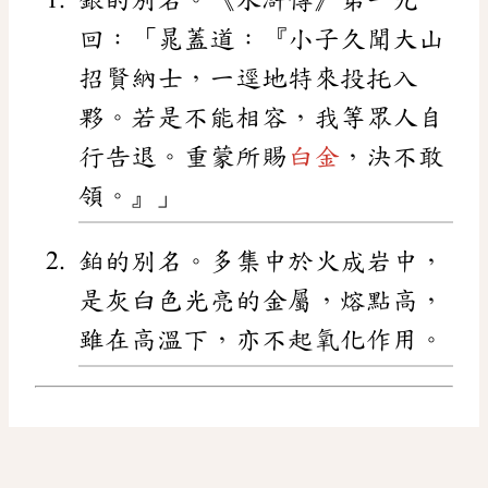
回：「晁蓋道：『小子久聞大山
招賢納士，一逕地特來投托入
夥。若是不能相容，我等眾人自
行告退。重蒙所賜
白金
，決不敢
領。』」
鉑的別名。多集中於火成岩中，
是灰白色光亮的金屬，熔點高，
雖在高溫下，亦不起氧化作用。