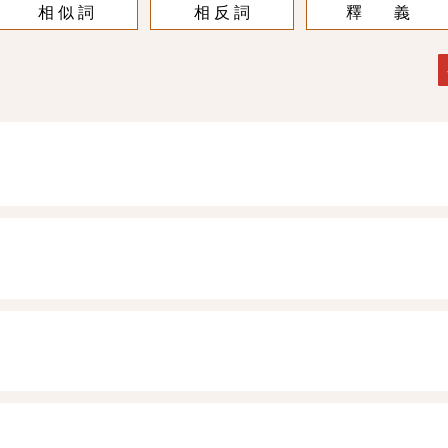
相 似 詞
相 反 詞
釋 義