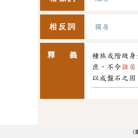
相 反 詞
獨居
釋 義
種族或階級身
庶，不令
雜居
以成盤石之固
《