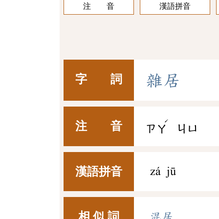
注 音
漢語拼音
雜
居
字 詞
ˊ
注 音
ㄗㄚ
ㄐㄩ
漢語拼音
zá jū
相 似 詞
混居