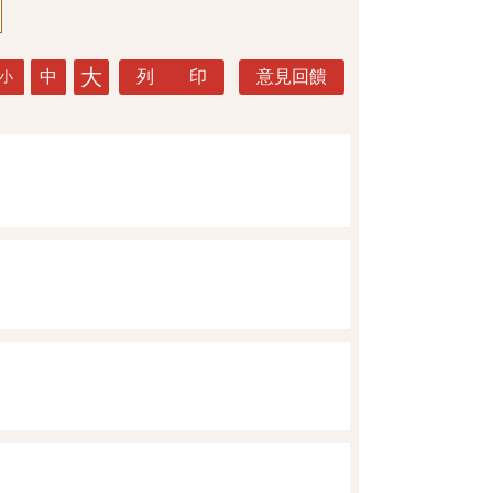
大
中
列 印
意見回饋
小