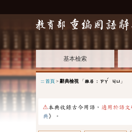
基本檢索
ˊ
:::
首頁
>
辭典檢視
「
」
雜居 :
ㄗㄚ
ㄐㄩ
⚠
本典收錄古今用語，
適用於語文
典
》。