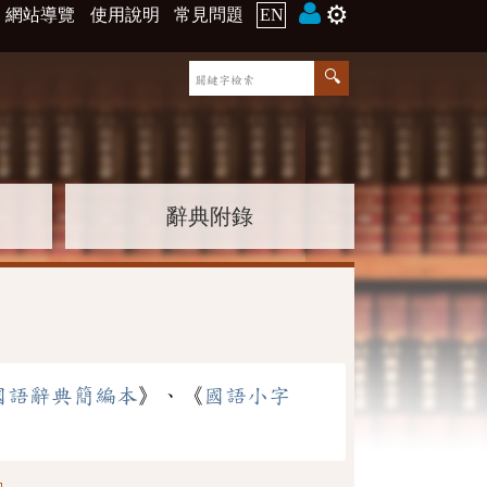
⚙️
網站導覽
使用說明
常見問題
EN
辭典附錄
國語辭典簡編本
》、《
國語小字