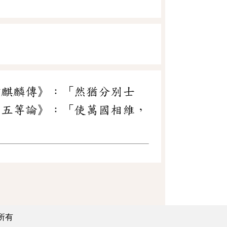
韓麒麟傳》：「然猶分別士
．五等論》：「使萬國相維，
所有