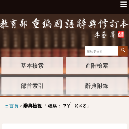
☰
基本檢索
進階檢索
部首索引
辭典附錄
ˊ
:::
首頁
>
辭典檢視
「
」
砸鍋 :
ㄗㄚ
ㄍㄨㄛ