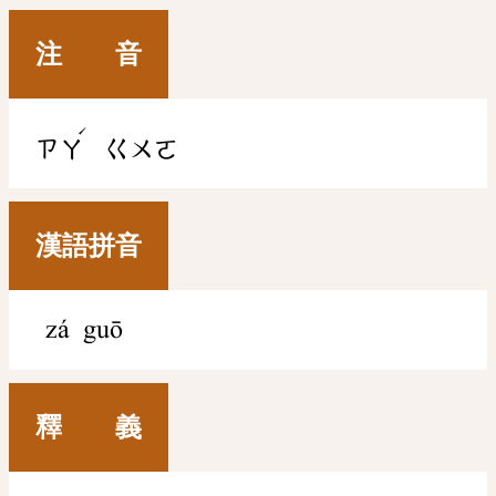
注 音
ˊ
ㄗㄚ
ㄍㄨㄛ
漢語拼音
zá guō
釋 義