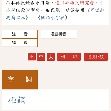
⚠
本典收錄古今用語，
適用於語文研究者
，中
小學階段學習與一般民眾，建議使用《
國語辭
典簡編本
》、《
國語小字典
》。
注 音
漢語拼音
釋 義
大
中
列 印
意見回饋
小
字 詞
砸
鍋