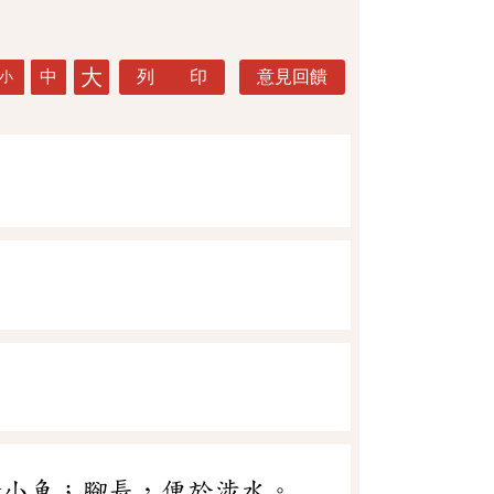
大
中
列 印
意見回饋
小
食小魚；腳長，便於涉水。