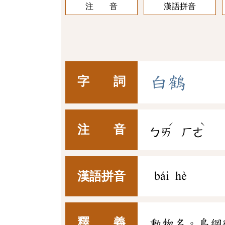
注 音
漢語拼音
白
鶴
字 詞
ˊ
ˋ
注 音
ㄅㄞ
ㄏㄜ
漢語拼音
bái hè
釋 義
動物名。鳥綱