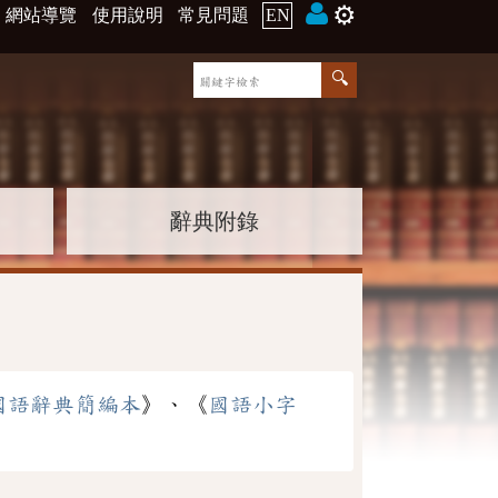
⚙️
網站導覽
使用說明
常見問題
EN
辭典附錄
國語辭典簡編本
》、《
國語小字