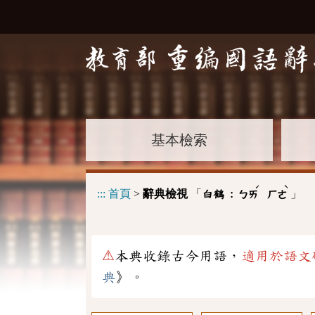
基本檢索
ˊ
ˋ
:::
首頁
>
辭典檢視
「
」
白鶴 :
ㄅㄞ
ㄏㄜ
⚠
本典收錄古今用語，
適用於語文
典
》。