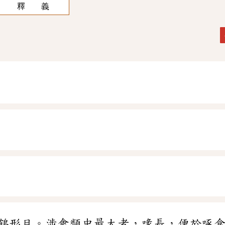
釋 義
鶴形目。涉禽類中最大者，喙長，便於啄