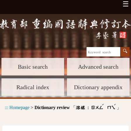
☰
Basic search
Advanced search
Radical index
Dictionary appendix
ˊ
ˊ
:::
Homepage
>
Dictionary review
「
」
溶媒 :
ㄖㄨㄥ
ㄇㄟ