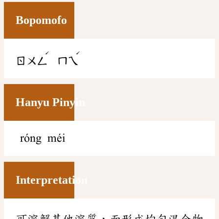
Bopomofo
ˊ
ˊ
ㄖㄨㄥ
ㄇㄟ
Hanyu Pinyin
róng méi
Interpretation
可溶解其他溶質，而形成均勻混合物