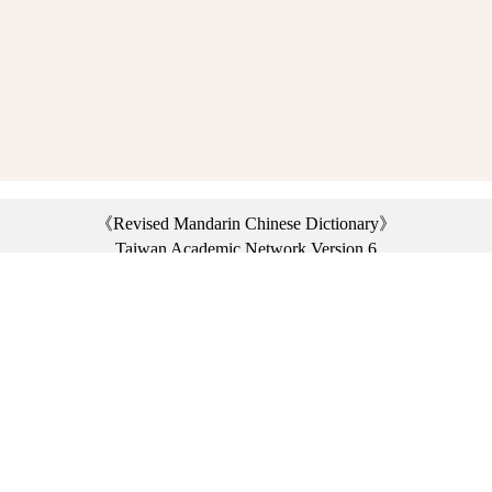
《Revised Mandarin Chinese Dictionary》
Taiwan Academic Network Version 6
©2021 Ministry of Education, R.O.C. All rights reserved.
︿
:::
Privacy statement
|
Dictionary network
|
Opinion exchange
|
Network Links
Headquarters: No. 2, Sanshu Rd., Sanxia Dist., New Taipei City 23703, Taiwan
(R.O.C.)、