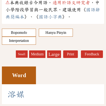
⚠
本典收錄古今用語，
適用於語文研究者
，中
小學階段學習與一般民眾，建議使用《
國語辭
典簡編本
》、《
國語小字典
》。
Bopomofo
Hanyu Pinyin
Interpretation
Large
Medium
Print
Feedback
Small
Word
溶
媒