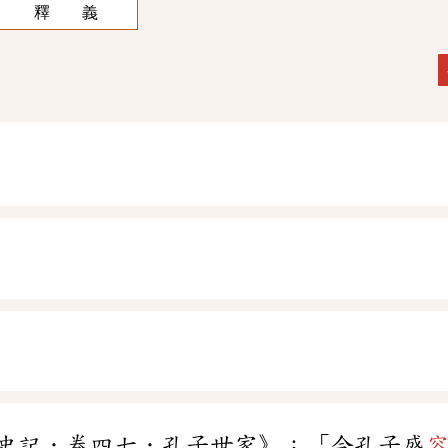
釋 義
史記．卷四七．孔子世家》：「今孔子盛