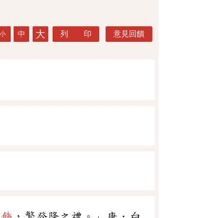
大
中
列 印
意見回饋
小
容飾
，繁登降之禮。」唐．白