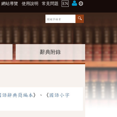
⚙️
網站導覽
使用說明
常見問題
EN
辭典附錄
國語辭典簡編本
》、《
國語小字