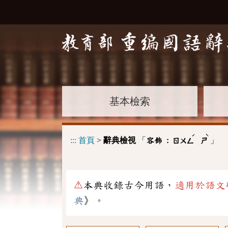
基本檢索
ˊ
ˋ
:::
首頁
>
辭典檢視
「
」
容飾 :
ㄖㄨㄥ
ㄕ
⚠
本典收錄古今用語，
適用於語文
典
》。