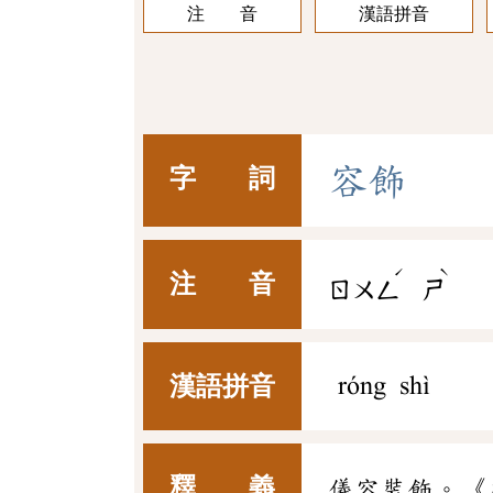
注 音
漢語拼音
容
飾
字 詞
ˊ
ˋ
注 音
ㄖㄨㄥ
ㄕ
漢語拼音
róng shì
釋 義
儀容裝飾。《