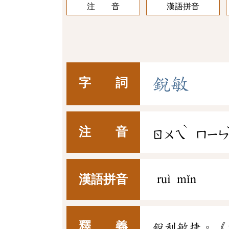
注 音
漢語拼音
銳
敏
字 詞
ˋ
注 音
ㄖㄨㄟ
ㄇㄧ
漢語拼音
ruì mǐn
釋 義
銳利敏捷。《