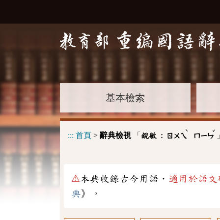
基本檢索
ˋ
ˇ
:::
首頁
>
辭典檢視
「
銳敏 :
ㄖㄨㄟ
ㄇㄧㄣ
⚠
本典收錄古今用語，
適用於語文
典
》。