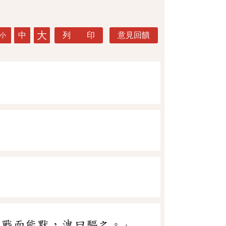
大
中
列 印
意見回饋
小
欲戰而能默，洩曰驅之。」