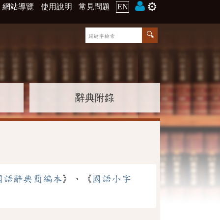
⚙️
網站導覽
使用說明
常見問題
EN
辭典附錄
國語辭典簡編本
》、《
國語小字