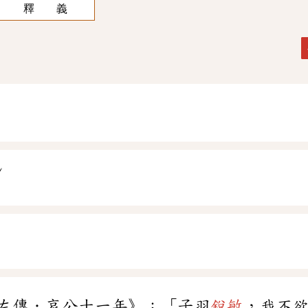
釋 義
ˇ
ㄣ
左傳．哀公十一年》：「子羽
銳敏
，我不