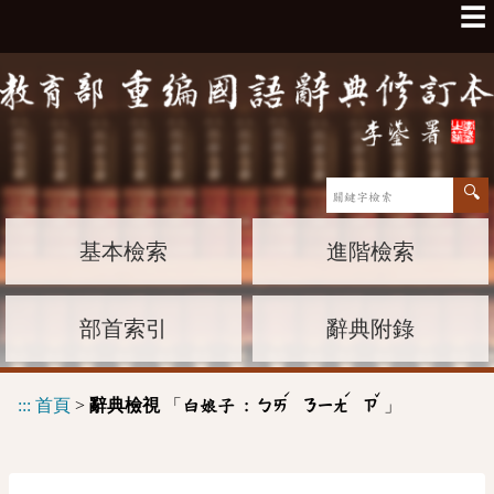
☰
基本檢索
進階檢索
部首索引
辭典附錄
ˊ
ˊ
ˇ
:::
首頁
>
辭典檢視
「
」
白娘子 :
ㄅㄞ
ㄋㄧㄤ
ㄗ