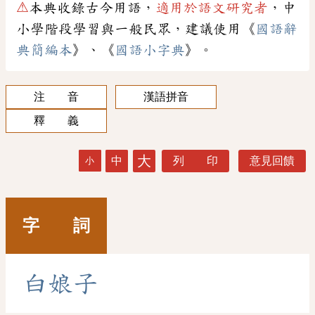
⚠
本典收錄古今用語，
適用於語文研究者
，中
小學階段學習與一般民眾，建議使用《
國語辭
典簡編本
》、《
國語小字典
》。
注 音
漢語拼音
釋 義
大
中
列 印
意見回饋
小
字 詞
白
娘
子