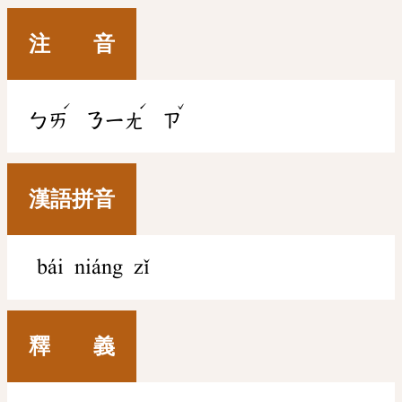
注 音
ˊ
ˊ
ˇ
ㄅㄞ
ㄋㄧㄤ
ㄗ
漢語拼音
bái niáng zǐ
釋 義