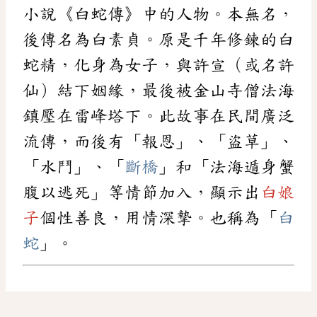
小說《白蛇傳》中的人物。本無名，
後傳名為白素貞。原是千年修鍊的白
蛇精，化身為女子，與許宣（或名許
仙）結下姻緣，最後被金山寺僧法海
鎮壓在雷峰塔下。此故事在民間廣泛
流傳，而後有「報恩」、「盜草」、
「水鬥」、「
斷橋
」和「法海遁身蟹
腹以逃死」等情節加入，顯示出
白娘
子
個性善良，用情深摯。也稱為「
白
蛇
」。