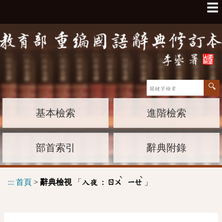
☰
基本檢索
進階檢索
部首索引
辭典附錄
ˋ
ˋ
:::
首頁
>
辭典檢視
「
」
入夜 :
ㄖㄨ
ㄧㄝ