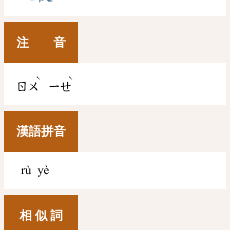
注 音
ˋ
ˋ
ㄖㄨ
ㄧㄝ
漢語拼音
rù yè
相 似 詞