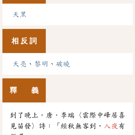
天黑
相 反 詞
天亮
、
黎明
、
破曉
釋 義
到了晚上。唐．李端〈雲際中峰居喜
見苗發〉詩：「經秋無客到，
入夜
有