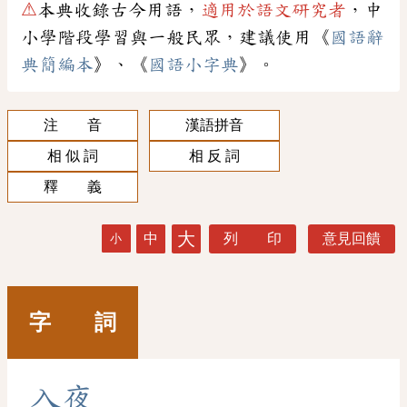
⚠
本典收錄古今用語，
適用於語文研究者
，中
小學階段學習與一般民眾，建議使用《
國語辭
典簡編本
》、《
國語小字典
》。
注 音
漢語拼音
相 似 詞
相 反 詞
釋 義
大
中
列 印
意見回饋
小
字 詞
入
夜