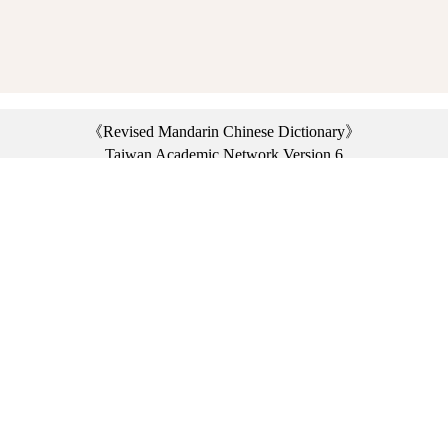
《Revised Mandarin Chinese Dictionary》
Taiwan Academic Network Version 6
©2021 Ministry of Education, R.O.C. All rights reserved.
︿
:::
Privacy statement
|
Dictionary network
|
Opinion exchange
|
Network Links
Headquarters: No. 2, Sanshu Rd., Sanxia Dist., New Taipei City 23703, Taiwan
(R.O.C.)、
Taipei Branch: No. 179, Sec. 1, Heping E. Rd., Daan Dist., Taipei City 10644,
Taiwan (R.O.C.)、
Taichung Branch Offices: No. 67, Shifan St., Fengyuan Dist., Taichung City 42081,
Taiwan (R.O.C.)