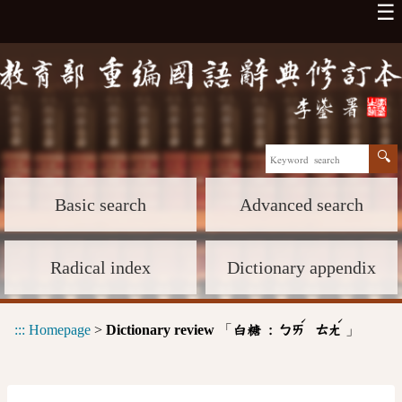
☰
Basic search
Advanced search
Radical index
Dictionary appendix
ˊ
ˊ
:::
Homepage
>
Dictionary review
「
」
白糖 :
ㄅㄞ
ㄊㄤ