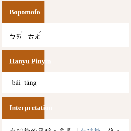
Bopomofo
ˊ
ˊ
ㄅㄞ
ㄊㄤ
Hanyu Pinyin
bái táng
Interpretation
白砂糖的簡稱。參見「
白砂糖
」條。