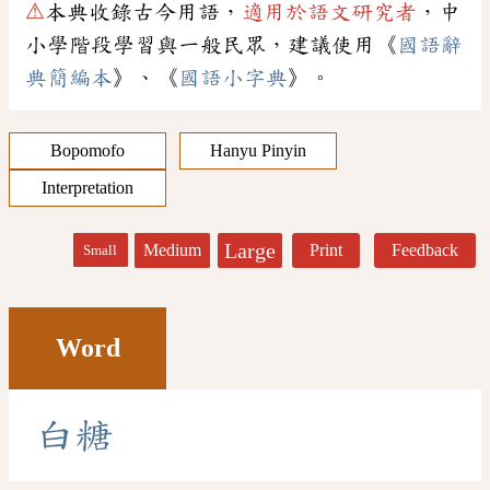
⚠
本典收錄古今用語，
適用於語文研究者
，中
小學階段學習與一般民眾，建議使用《
國語辭
典簡編本
》、《
國語小字典
》。
Bopomofo
Hanyu Pinyin
Interpretation
Large
Medium
Print
Feedback
Small
Word
白
糖