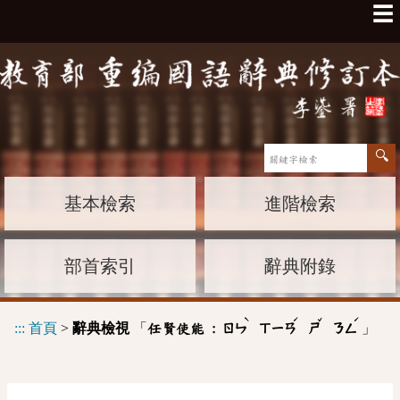
☰
基本檢索
進階檢索
部首索引
辭典附錄
ˋ
ˊ
ˇ
ˊ
:::
首頁
>
辭典檢視
「
」
任賢使能 :
ㄖㄣ
ㄒㄧㄢ
ㄕ
ㄋㄥ