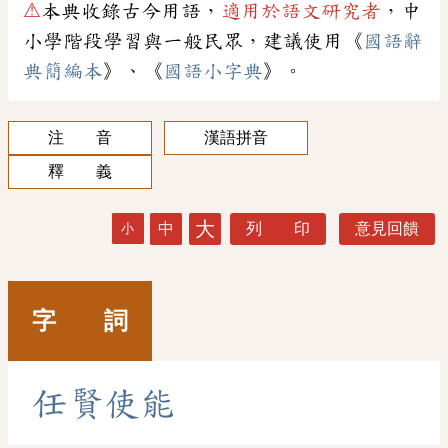
⚠
本典收錄古今用語，
適用於語文研究者
，中
小學階段學習與一般民眾，建議使用《
國語辭
典簡編本
》、《
國語小字典
》。
注 音
漢語拼音
釋 義
大
中
列 印
意見回饋
小
字 詞
任
賢
使
能