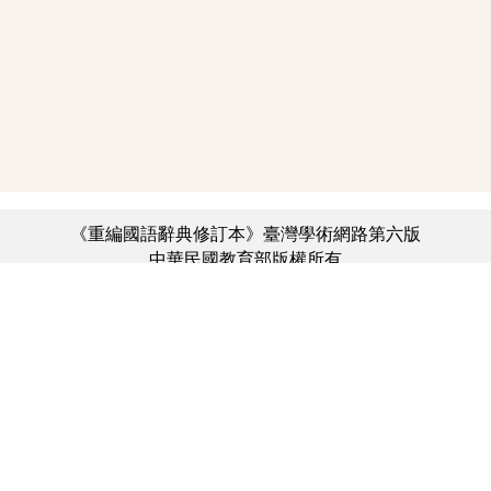
《重編國語辭典修訂本》臺灣學術網路第六版
中華民國教育部版權所有
:::
個資法及隱私聲明
|
辭典公眾授權網
|
意見交流
|
網網相連
三峽總院區地址：新北市三峽區三樹路2號、
︿
臺北院區地址：臺北市大安區和平東路一段179號、
臺中院區地址：臺中市豐原區師範街67號
電話總機：(02)7740-7890、
傳真：(02)7740-7064、
TANet VoIP：9009-7890