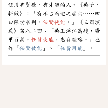
任用有賢德、有才能的人。《吳子．
料敵》：「有不占而避之者六……四
曰陳功居列，
任賢使能
。」《三國演
義》第八二回：「吳王浮江萬艘，帶
甲百萬，
任賢使能
，志存經略。」也
作「
任賢仗能
」、「
任賢用能
」。