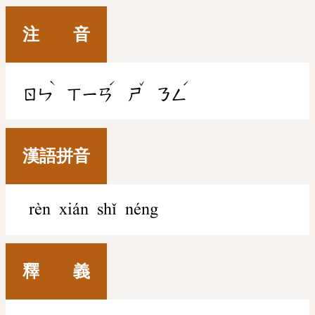
注 音
ˋ
ˊ
ˇ
ˊ
ㄖㄣ
ㄒㄧㄢ
ㄕ
ㄋㄥ
漢語拼音
rèn xián shǐ néng
釋 義