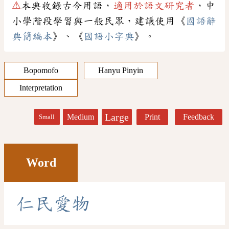
⚠
本典收錄古今用語，
適用於語文研究者
，中
小學階段學習與一般民眾，建議使用《
國語辭
典簡編本
》、《
國語小字典
》。
Bopomofo
Hanyu Pinyin
Interpretation
Large
Medium
Print
Feedback
Small
Word
仁
民
愛
物