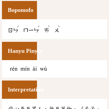
Bopomofo
ˊ
ˊ
ˋ
ˋ
ㄖㄣ
ㄇㄧㄣ
ㄞ
ㄨ
Hanyu Pinyin
rén mín ài wù
Interpretation
愛心普及眾人，推及萬物。《孟子．