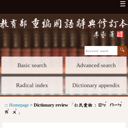
☰
Basic search
Advanced search
Radical index
Dictionary appendix
ˊ
ˊ
:::
Homepage
>
Dictionary review
「
仁民愛物 :
ㄖㄣ
ㄇㄧㄣ
ˋ
ˋ
」
ㄞ
ㄨ