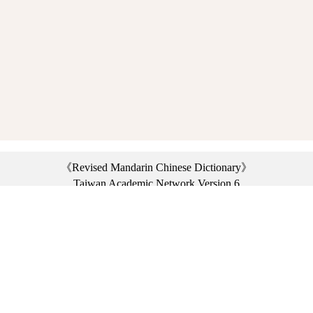
《Revised Mandarin Chinese Dictionary》
Taiwan Academic Network Version 6
©2021 Ministry of Education, R.O.C. All rights reserved.
︿
:::
Privacy statement
|
Dictionary network
|
Opinion exchange
|
Network Links