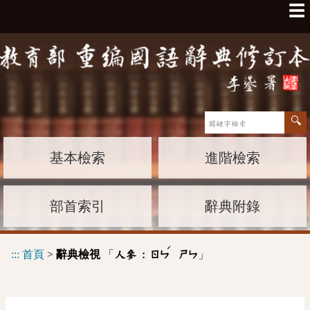
☰
基本檢索
進階檢索
部首索引
辭典附錄
ˊ
:::
首頁
>
辭典檢視
「
」
人參 :
ㄖㄣ
ㄕㄣ