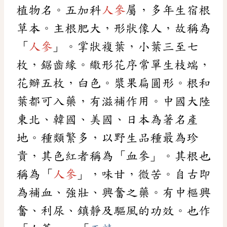
植物名。五加科
人參
屬，多年生宿根
草本。主根肥大，形狀像人，故稱為
「
人參
」。掌狀複葉，小葉三至七
枚，鋸齒緣。繖形花序常單生枝端，
花瓣五枚，白色。漿果扁圓形。根和
葉都可入藥，有滋補作用。中國大陸
東北、韓國、美國、日本為著名產
地。種類繁多，以野生品種最為珍
貴，其色紅者稱為「血參」。其根也
稱為「
人參
」，味甘，微苦。自古即
為補血、強壯、興奮之藥。有中樞興
奮、利尿、鎮靜及驅風的功效。也作