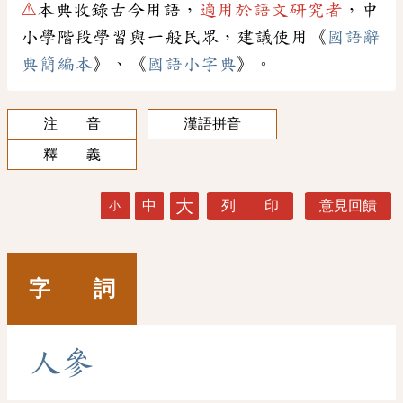
⚠
本典收錄古今用語，
適用於語文研究者
，中
小學階段學習與一般民眾，建議使用《
國語辭
典簡編本
》、《
國語小字典
》。
注 音
漢語拼音
釋 義
大
中
列 印
意見回饋
小
字 詞
人
參