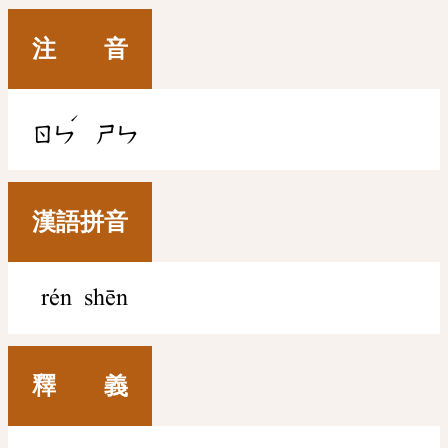
注 音
ˊ
ㄖㄣ
ㄕㄣ
漢語拼音
rén shēn
釋 義