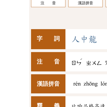
注 音
漢語拼音
人
中
龍
字 詞
ˊ
注 音
ㄖㄣ
ㄓㄨㄥ
漢語拼音
rén zhōng ló
釋 義
比喻品格高逸