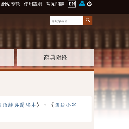
⚙️
網站導覽
使用說明
常見問題
EN
辭典附錄
國語辭典簡編本
》、《
國語小字