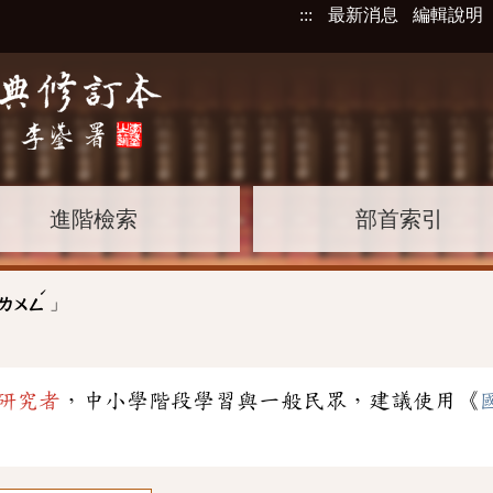
:::
最新消息
編輯說明
進階檢索
部首索引
ˊ
」
ㄌㄨㄥ
研究者
，中小學階段學習與一般民眾，建議使用《