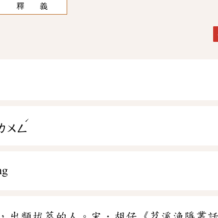
釋 義
ˊ
ㄌㄨㄥ
ng
，出類拔萃的人。宋．胡仔《苕溪漁隱叢