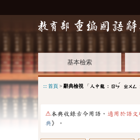
基本檢索
ˊ
:::
首頁
>
辭典檢視
「
人中龍 :
ㄖㄣ
ㄓㄨㄥ
⚠
本典收錄古今用語，
適用於語文
典
》。