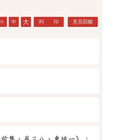
大
中
列 印
意見回饋
小
話前集．卷三八．東坡一》：