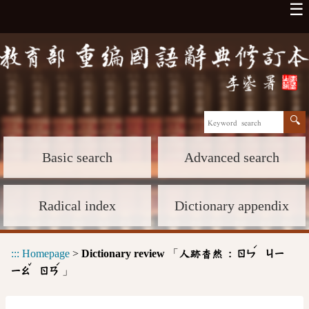
☰
Basic search
Advanced search
Radical index
Dictionary appendix
ˊ
:::
Homepage
>
Dictionary review
「
人跡杳然 :
ㄖㄣ
ㄐㄧ
ˇ
ˊ
」
ㄧㄠ
ㄖㄢ