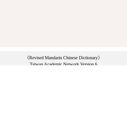
《Revised Mandarin Chinese Dictionary》
Taiwan Academic Network Version 6
©2021 Ministry of Education, R.O.C. All rights reserved.
︿
:::
Privacy statement
|
Dictionary network
|
Opinion exchange
|
Network Links
Headquarters: No. 2, Sanshu Rd., Sanxia Dist., New Taipei City 23703, Taiwan
(R.O.C.)、