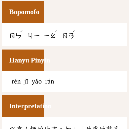
Bopomofo
ˊ
ˇ
ˊ
ㄖㄣ
ㄐㄧ
ㄧㄠ
ㄖㄢ
Hanyu Pinyin
rén jī yǎo rán
Interpretation
沒有人煙的地方。如：「此處地勢高