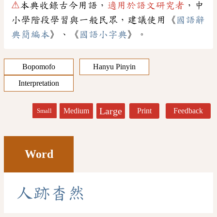
⚠
本典收錄古今用語，
適用於語文研究者
，中
小學階段學習與一般民眾，建議使用《
國語辭
典簡編本
》、《
國語小字典
》。
Bopomofo
Hanyu Pinyin
Interpretation
Large
Medium
Print
Feedback
Small
Word
人
跡
杳
然