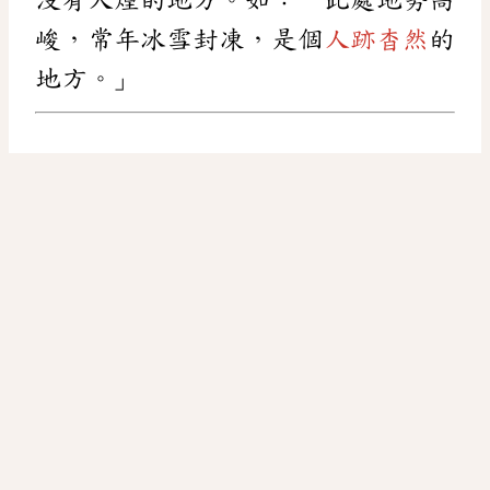
峻，常年冰雪封凍，是個
人跡杳然
的
地方。」