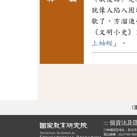
就像人陷入困
歇了，方溜進
《文明小史》
上蚰蜒
」。
《
:::
個資法及
三峽總院區地址：新北市
電話總機：(02)7740-789