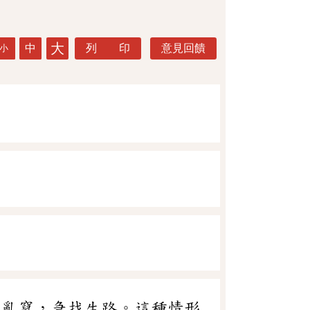
大
中
列 印
意見回饋
小
目亂竄，急找生路。這種情形