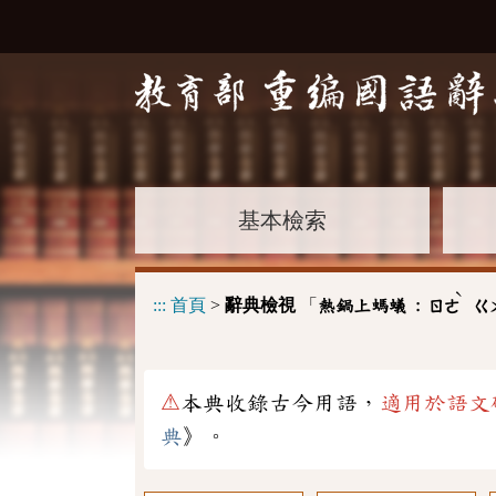
基本檢索
ˋ
:::
首頁
>
辭典檢視
「
熱鍋上螞蟻 :
ㄖㄜ
ㄍ
⚠
本典收錄古今用語，
適用於語文
典
》。