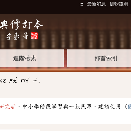
:::
最新消息
編輯說明
進階檢索
部首索引
ˋ
ˇ
ˇ
」
ㄨㄛ
ㄕㄤ
ㄇㄚ
ㄧ
研究者
，中小學階段學習與一般民眾，建議使用《