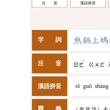
注 音
漢語拼音
熱
鍋
上
螞
字 詞
ˋ
注 音
ㄖㄜ
ㄍㄨㄛ
漢語拼音
rè guō shàng
釋 義
（歇後語）走