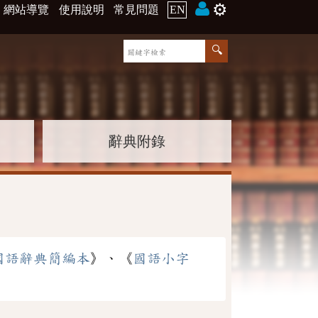
⚙️
網站導覽
使用說明
常見問題
EN
辭典附錄
國語辭典簡編本
》、《
國語小字