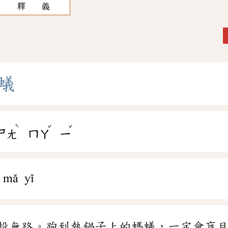
釋 義
蟻
ˋ
ˇ
ˇ
ㄕㄤ
ㄇㄚ
ㄧ
 mǎ yǐ
投無路。跑到熱鍋子上的螞蟻，一定會盲