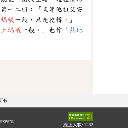
》第一二回：「又等他祖父安
上螞蟻
一般，只是乾轉。」
鍋上螞蟻
一般。」也作「
熱地
所有
師範街67號
線上人數: 1282