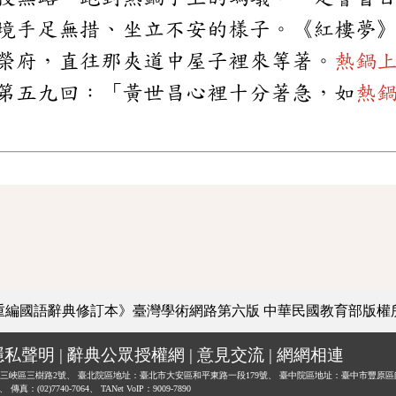
境手足無措、坐立不安的樣子。《紅樓夢
榮府，直往那夾道中屋子裡來等著。
熱鍋
第五九回：「黃世昌心裡十分著急，如
熱
重編國語辭典修訂本》臺灣學術網路第六版
中華民國教育部版權
隱私聲明
|
辭典公眾授權網
|
意見交流
|
網網相連
三峽區三樹路2號、
臺北院區地址：臺北市大安區和平東路一段179號、
臺中院區地址：臺中市豐原區
0、
傳真：(02)7740-7064、
TANet VoIP：9009-7890