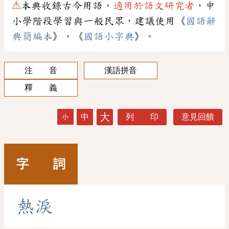
⚠
本典收錄古今用語，
適用於語文研究者
，中
小學階段學習與一般民眾，建議使用《
國語辭
典簡編本
》、《
國語小字典
》。
注 音
漢語拼音
釋 義
大
中
列 印
意見回饋
小
字 詞
熱
淚