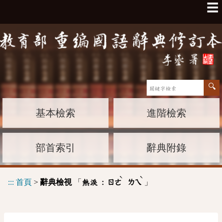
☰
基本檢索
進階檢索
部首索引
辭典附錄
ˋ
ˋ
:::
首頁
>
辭典檢視
「
」
熱淚 :
ㄖㄜ
ㄌㄟ