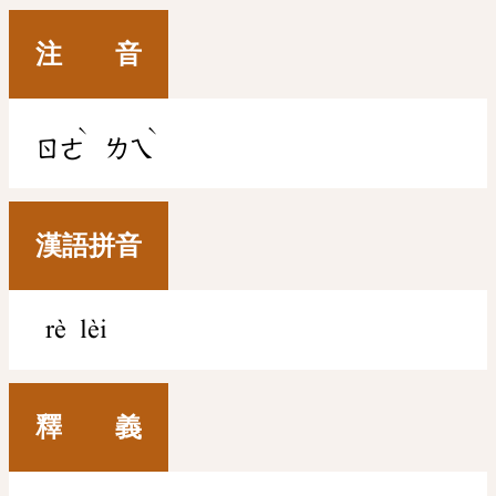
注 音
ˋ
ˋ
ㄖㄜ
ㄌㄟ
漢語拼音
rè lèi
釋 義