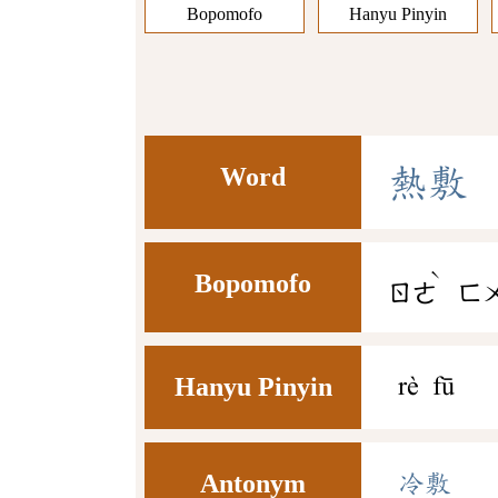
Bopomofo
Hanyu Pinyin
Word
熱
敷
ˋ
Bopomofo
ㄖㄜ
ㄈ
Hanyu Pinyin
rè fū
Antonym
冷敷