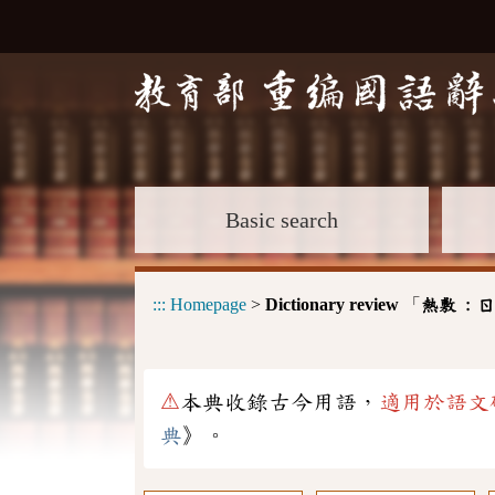
Basic search
:::
Homepage
>
Dictionary review
「
熱敷 :
ㄖ
⚠
本典收錄古今用語，
適用於語文
典
》。