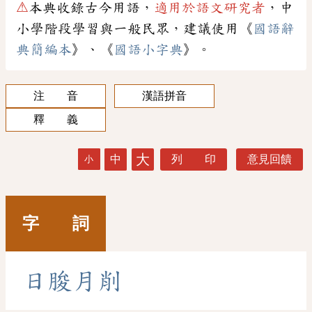
⚠
本典收錄古今用語，
適用於語文研究者
，中
小學階段學習與一般民眾，建議使用《
國語辭
典簡編本
》、《
國語小字典
》。
注 音
漢語拼音
釋 義
大
中
列 印
意見回饋
小
字 詞
日
朘
月
削