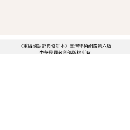
《重編國語辭典修訂本》臺灣學術網路第六版
中華民國教育部版權所有
:::
個資法及隱私聲明
|
辭典公眾授權網
|
意見交流
|
網網相連
三峽總院區地址：新北市三峽區三樹路2號、
︿
臺北院區地址：臺北市大安區和平東路一段179號、
臺中院區地址：臺中市豐原區師範街67號
電話總機：(02)7740-7890、
傳真：(02)7740-7064、
TANet VoIP：9009-7890
線上人數: 6637
累積總人次: 731,171,990