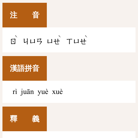
注 音
ˋ
ˋ
ˋ
ㄖ
ㄐㄩㄢ
ㄩㄝ
ㄒㄩㄝ
漢語拼音
rì juān yuè xuè
釋 義