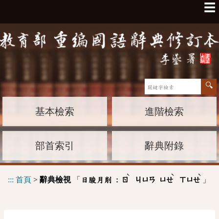
☰
基本檢索
進階檢索
部首索引
辭典附錄
ˋ
ˋ
ˋ
:::
首頁
>
辭典檢視
「
」
日朘月削 :
ㄖ
ㄐㄩㄢ
ㄩㄝ
ㄒㄩㄝ