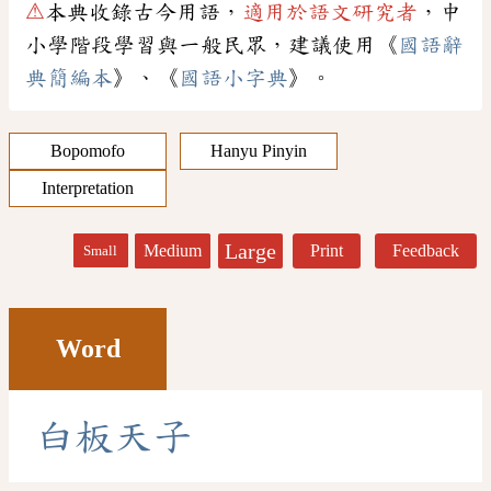
⚠
本典收錄古今用語，
適用於語文研究者
，中
小學階段學習與一般民眾，建議使用《
國語辭
典簡編本
》、《
國語小字典
》。
Bopomofo
Hanyu Pinyin
Interpretation
Large
Medium
Print
Feedback
Small
Word
白
板
天
子