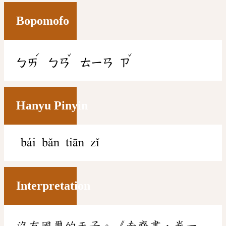
Bopomofo
ˊ
ˇ
ˇ
ㄅㄞ
ㄅㄢ
ㄊㄧㄢ
ㄗ
Hanyu Pinyin
bái bǎn tiān zǐ
Interpretation
沒有國璽的天子。《南齊書．卷一