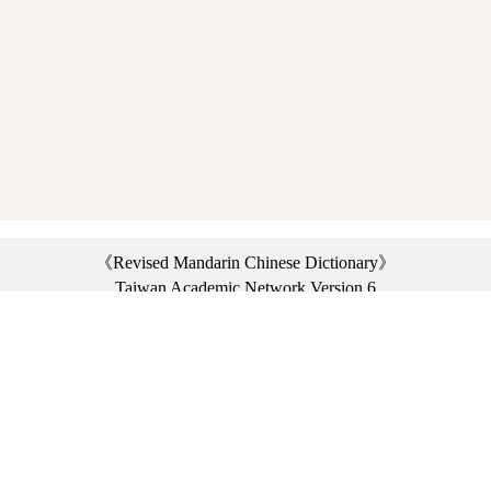
《Revised Mandarin Chinese Dictionary》
Taiwan Academic Network Version 6
©2021 Ministry of Education, R.O.C. All rights reserved.
︿
:::
Privacy statement
|
Dictionary network
|
Opinion exchange
|
Network Links