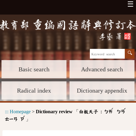
☰
Basic search
Advanced search
Radical index
Dictionary appendix
ˊ
ˇ
:::
Homepage
>
Dictionary review
「
白板天子 :
ㄅㄞ
ㄅㄢ
ˇ
」
ㄊㄧㄢ
ㄗ