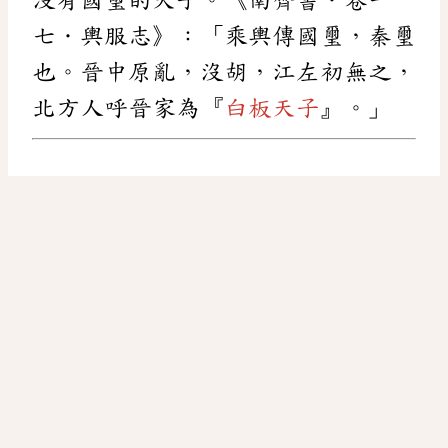
七．輿服志》：「乘輿傳國璽，秦璽
也。晉中原亂，沒胡，江左初無之，
北方人呼晉家為『
白板天子
』。」