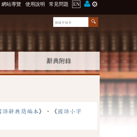
⚙️
網站導覽
使用說明
常見問題
EN
辭典附錄
國語辭典簡編本
》、《
國語小字