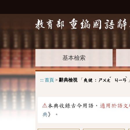
基本檢索
ˇ
ˋ
:::
首頁
>
辭典檢視
「
爽健 :
ㄕㄨㄤ
ㄐㄧㄢ
⚠
本典收錄古今用語，
適用於語文
典
》。