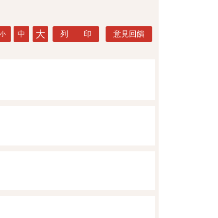
大
中
列 印
意見回饋
小