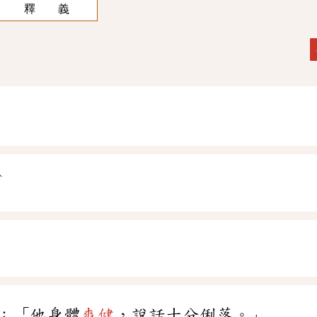
釋 義
ˋ
ㄢ
：「他身體
爽健
，說話十分俐落。」