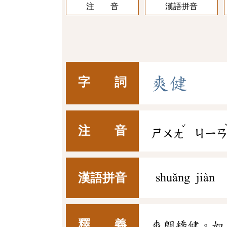
注 音
漢語拼音
爽
健
字 詞
ˇ
注 音
ㄕㄨㄤ
ㄐㄧ
漢語拼音
shuǎng jiàn
釋 義
爽朗矯健。如