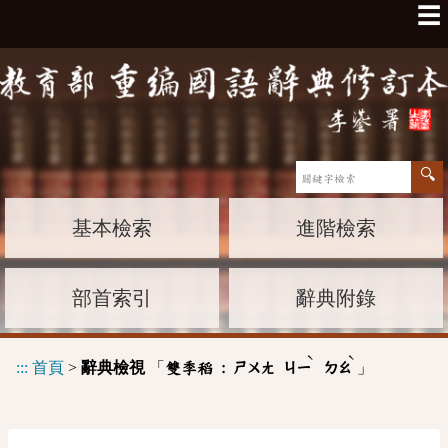
☰
基本檢索
進階檢索
部首索引
辭典附錄
ˋ
ˋ
:::
首頁
>
辭典檢視
「
」
雙季稻 :
ㄕㄨㄤ
ㄐㄧ
ㄉㄠ