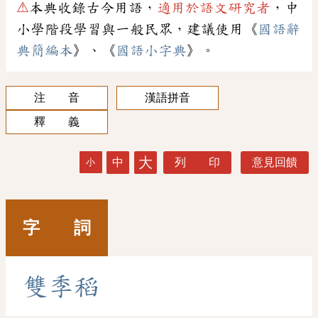
⚠
本典收錄古今用語，
適用於語文研究者
，中
小學階段學習與一般民眾，建議使用《
國語辭
典簡編本
》、《
國語小字典
》。
注 音
漢語拼音
釋 義
大
中
列 印
意見回饋
小
字 詞
雙
季
稻