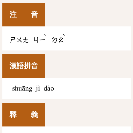
注 音
ˋ
ˋ
ㄕㄨㄤ
ㄐㄧ
ㄉㄠ
漢語拼音
shuāng jì dào
釋 義