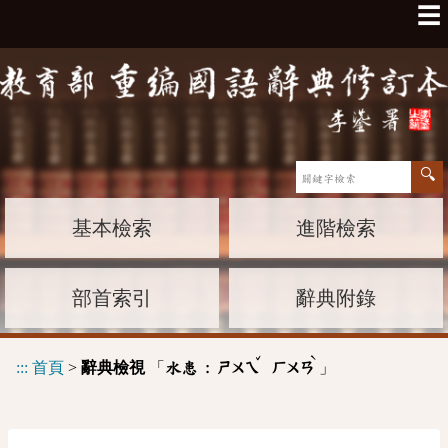
☰
基本檢索
進階檢索
部首索引
辭典附錄
ˇ
ˋ
:::
首頁
>
辭典檢視
「
」
水患 :
ㄕㄨㄟ
ㄏㄨㄢ