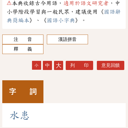
⚠
本典收錄古今用語，
適用於語文研究者
，中
小學階段學習與一般民眾，建議使用《
國語辭
典簡編本
》、《
國語小字典
》。
注 音
漢語拼音
釋 義
大
中
列 印
意見回饋
小
字 詞
水
患