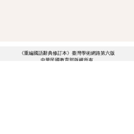
《重編國語辭典修訂本》臺灣學術網路第六版
中華民國教育部版權所有
:::
個資法及隱私聲明
|
辭典公眾授權網
|
意見交流
|
網網相連
三峽總院區地址：新北市三峽區三樹路2號、
︿
臺北院區地址：臺北市大安區和平東路一段179號、
臺中院區地址：臺中市豐原區師範街67號
電話總機：(02)7740-7890、
傳真：(02)7740-7064、
TANet VoIP：9009-7890
線上人數: 1788