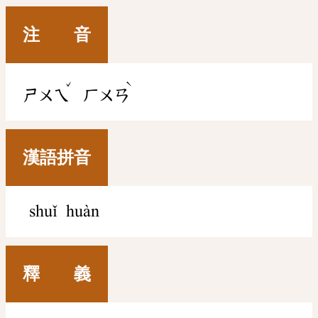
注 音
ˇ
ˋ
ㄕㄨㄟ
ㄏㄨㄢ
漢語拼音
shuǐ huàn
釋 義