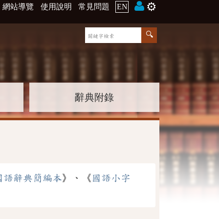
⚙️
網站導覽
使用說明
常見問題
EN
辭典附錄
國語辭典簡編本
》、《
國語小字