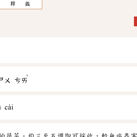
釋 義
ˋ
ㄕㄨ
ㄘㄞ
ū cài
的蔬菜。約三至五週即可採收，較無病蟲