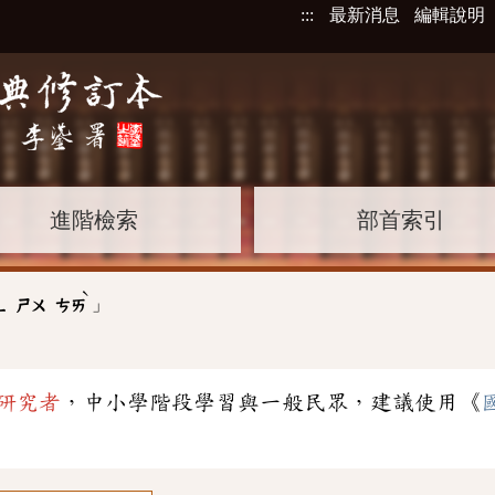
:::
最新消息
編輯說明
進階檢索
部首索引
ˋ
」
ㄥ
ㄕㄨ
ㄘㄞ
研究者
，中小學階段學習與一般民眾，建議使用《