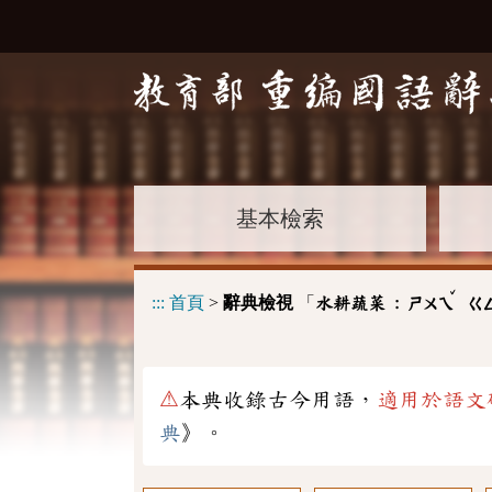
基本檢索
ˇ
:::
首頁
>
辭典檢視
「
水耕蔬菜 :
ㄕㄨㄟ
ㄍ
⚠
本典收錄古今用語，
適用於語文
典
》。