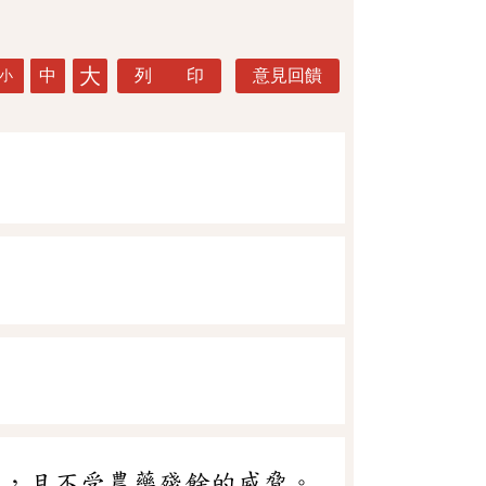
大
中
列 印
意見回饋
小
害，且不受農藥殘餘的威脅。