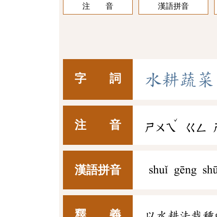
注 音
漢語拼音
水
耕
蔬
菜
字 詞
ˇ
注 音
ㄕㄨㄟ
ㄍㄥ
漢語拼音
shuǐ gēng sh
釋 義
以水耕法栽種