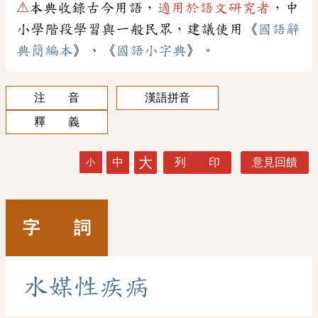
⚠
本典收錄古今用語，
適用於語文研究者
，中
小學階段學習與一般民眾，建議使用《
國語辭
典簡編本
》、《
國語小字典
》。
注 音
漢語拼音
釋 義
大
中
列 印
意見回饋
小
字 詞
水
媒
性
疾
病