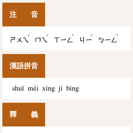
注 音
ˇ
ˊ
ˋ
ˊ
ˋ
ㄕㄨㄟ
ㄇㄟ
ㄒㄧㄥ
ㄐㄧ
ㄅㄧㄥ
漢語拼音
shuǐ méi xìng jí bìng
釋 義