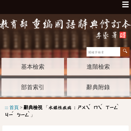
☰
基本檢索
進階檢索
部首索引
辭典附錄
ˇ
ˊ
ˋ
:::
首頁
>
辭典檢視
「
水媒性疾病 :
ㄕㄨㄟ
ㄇㄟ
ㄒㄧㄥ
ˊ
ˋ
」
ㄐㄧ
ㄅㄧㄥ