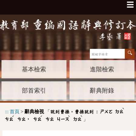
☰
基本檢索
進階檢索
部首索引
辭典附錄
ˋ
:::
首頁
>
辭典檢視
「
說到曹操，曹操就到 :
ㄕㄨㄛ
ㄉㄠ
ˊ
ˊ
ˋ
ˋ
」
，
ㄘㄠ
ㄘㄠ
ㄘㄠ
ㄘㄠ
ㄐㄧㄡ
ㄉㄠ