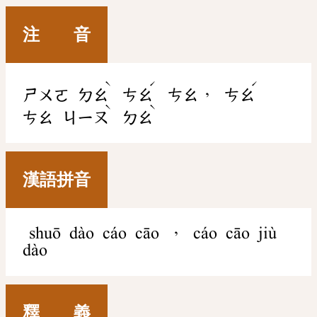
注 音
ˋ
ˊ
ˊ
，
ㄕㄨㄛ
ㄉㄠ
ㄘㄠ
ㄘㄠ
ㄘㄠ
ˋ
ˋ
ㄘㄠ
ㄐㄧㄡ
ㄉㄠ
漢語拼音
shuō dào cáo cāo ， cáo cāo jiù
dào
釋 義