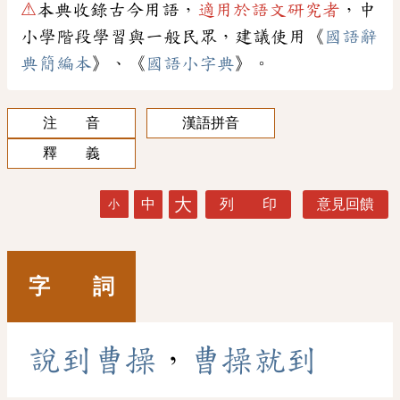
⚠
本典收錄古今用語，
適用於語文研究者
，中
小學階段學習與一般民眾，建議使用《
國語辭
典簡編本
》、《
國語小字典
》。
注 音
漢語拼音
釋 義
大
中
列 印
意見回饋
小
字 詞
說
到
曹
操
，
曹
操
就
到