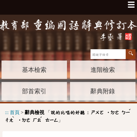
☰
基本檢索
進階檢索
部首索引
辭典附錄
ˇ
:::
首頁
>
辭典檢視
「
說的比唱的好聽 :
ㄕㄨㄛ
˙ㄉㄜ
ㄅㄧ
ˋ
ˇ
」
ㄔㄤ
˙ㄉㄜ
ㄏㄠ
ㄊㄧㄥ