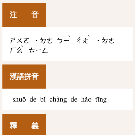
注 音
ˇ
ˋ
ㄕㄨㄛ
˙ㄉㄜ
ㄅㄧ
ㄔㄤ
˙ㄉㄜ
ˇ
ㄏㄠ
ㄊㄧㄥ
漢語拼音
shuō de bǐ chàng de hǎo tīng
釋 義