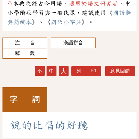
⚠
本典收錄古今用語，
適用於語文研究者
，中
小學階段學習與一般民眾，建議使用《
國語辭
典簡編本
》、《
國語小字典
》。
注 音
漢語拼音
釋 義
大
中
列 印
意見回饋
小
字 詞
說
的
比
唱
的
好
聽