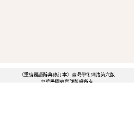
《重編國語辭典修訂本》臺灣學術網路第六版
中華民國教育部版權所有
:::
個資法及隱私聲明
|
辭典公眾授權網
|
意見交流
|
網網相連
三峽總院區地址：新北市三峽區三樹路2號、
︿
臺北院區地址：臺北市大安區和平東路一段179號、