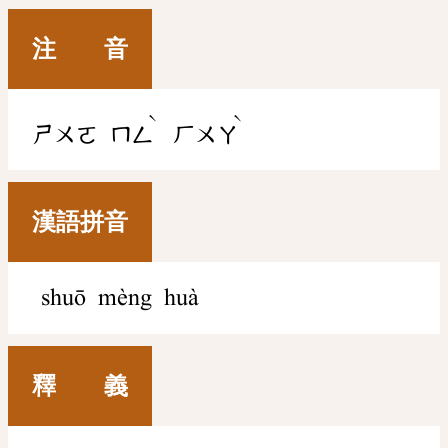
注 音
ˋ
ˋ
ㄕㄨㄛ
ㄇㄥ
ㄏㄨㄚ
漢語拼音
shuō mèng huà
釋 義