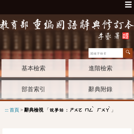
☰
基本檢索
進階檢索
部首索引
辭典附錄
ˋ
ˋ
:::
首頁
>
辭典檢視
「
」
說夢話 :
ㄕㄨㄛ
ㄇㄥ
ㄏㄨㄚ