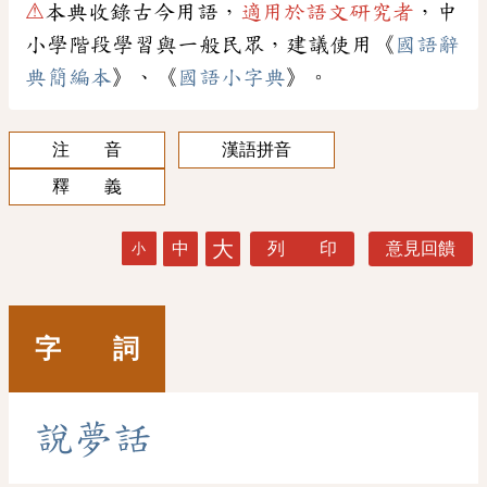
⚠
本典收錄古今用語，
適用於語文研究者
，中
小學階段學習與一般民眾，建議使用《
國語辭
典簡編本
》、《
國語小字典
》。
注 音
漢語拼音
釋 義
大
中
列 印
意見回饋
小
字 詞
說
夢
話