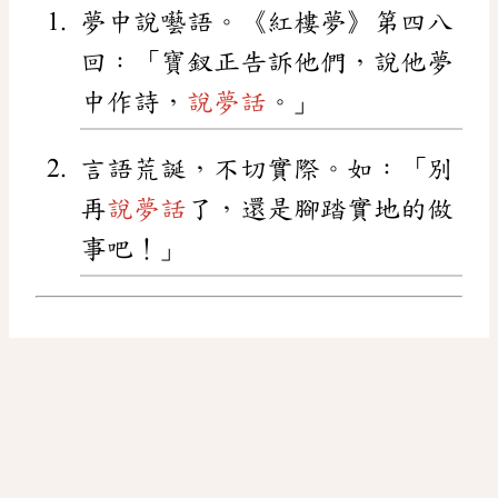
夢中說囈語。《紅樓夢》第四八
回：「寶釵正告訴他們，說他夢
中作詩，
說夢話
。」
言語荒誕，不切實際。如：「別
再
說夢話
了，還是腳踏實地的做
事吧！」