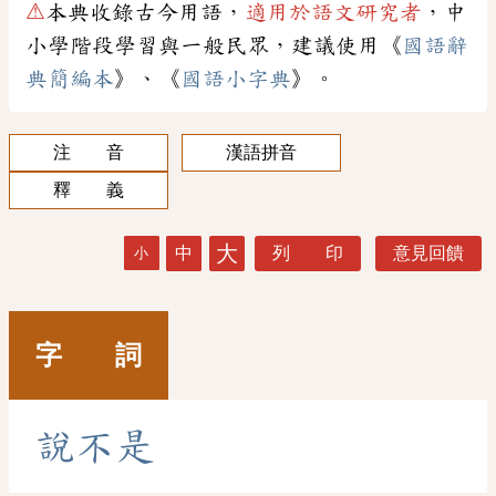
⚠
本典收錄古今用語，
適用於語文研究者
，中
小學階段學習與一般民眾，建議使用《
國語辭
典簡編本
》、《
國語小字典
》。
注 音
漢語拼音
釋 義
大
中
列 印
意見回饋
小
字 詞
說
不
是