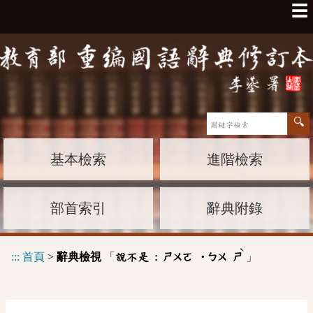
☰
基本檢索
進階檢索
部首索引
辭典附錄
ˋ
:::
首頁
>
辭典檢視
「
」
說不是 :
ㄕㄨㄛ
˙ㄅㄨ
ㄕ