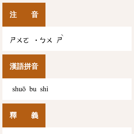
注 音
ˋ
ㄕㄨㄛ
˙ㄅㄨ
ㄕ
漢語拼音
shuō bu shì
釋 義