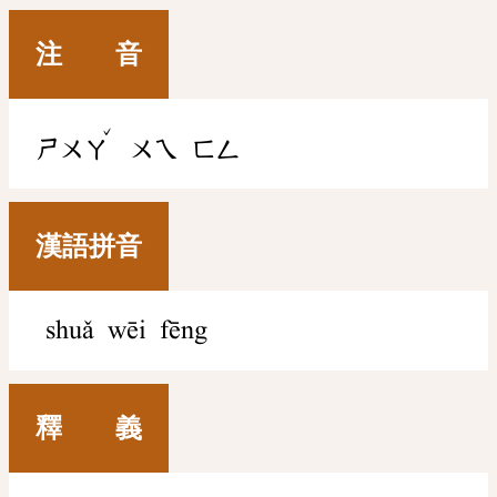
注 音
ˇ
ㄕㄨㄚ
ㄨㄟ
ㄈㄥ
漢語拼音
shuǎ wēi fēng
釋 義