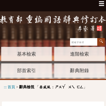
☰
基本檢索
進階檢索
部首索引
辭典附錄
ˇ
:::
首頁
>
辭典檢視
「
」
耍威風 :
ㄕㄨㄚ
ㄨㄟ
ㄈㄥ