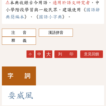
⚠
本典收錄古今用語，
適用於語文研究者
，中
小學階段學習與一般民眾，建議使用《
國語辭
典簡編本
》、《
國語小字典
》。
注 音
漢語拼音
釋 義
大
中
列 印
意見回饋
小
字 詞
耍
威
風