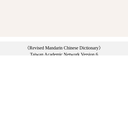
《Revised Mandarin Chinese Dictionary》
Taiwan Academic Network Version 6
©2021 Ministry of Education, R.O.C. All rights reserved.
︿
:::
Privacy statement
|
Dictionary network
|
Opinion exchange
|
Network Links
Headquarters: No. 2, Sanshu Rd., Sanxia Dist., New Taipei City 23703, Taiwan
(R.O.C.)、
Taipei Branch: No. 179, Sec. 1, Heping E. Rd., Daan Dist., Taipei City 10644,
Taiwan (R.O.C.)、