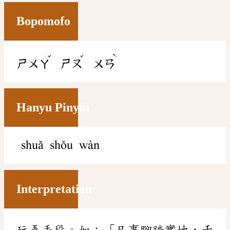
Bopomofo
ˇ
ˇ
ˋ
ㄕㄨㄚ
ㄕㄡ
ㄨㄢ
Hanyu Pinyin
shuǎ shǒu wàn
Interpretation
玩弄手段。如：「凡事腳踏實地，千