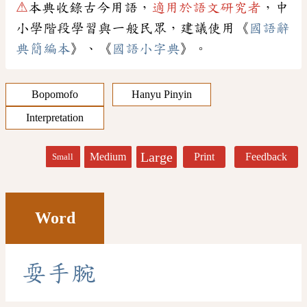
⚠
本典收錄古今用語，
適用於語文研究者
，中
小學階段學習與一般民眾，建議使用《
國語辭
典簡編本
》、《
國語小字典
》。
Bopomofo
Hanyu Pinyin
Interpretation
Large
Medium
Print
Feedback
Small
Word
耍
手
腕