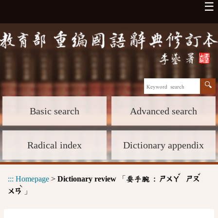
☰
Basic search
Advanced search
Radical index
Dictionary appendix
ˇ
ˇ
:::
Homepage
>
Dictionary review
「
耍手腕 :
ㄕㄨㄚ
ㄕㄡ
ˋ
」
ㄨㄢ