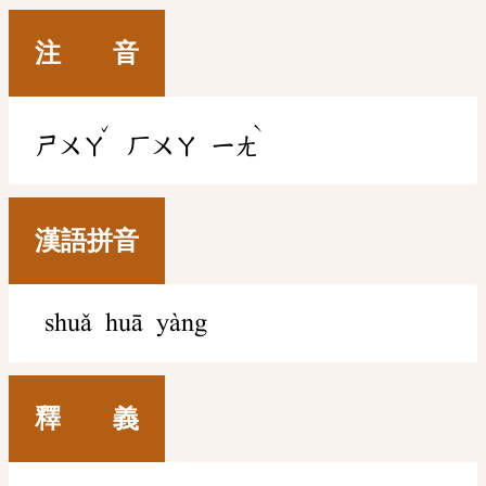
注 音
ˇ
ˋ
ㄕㄨㄚ
ㄏㄨㄚ
ㄧㄤ
漢語拼音
shuǎ huā yàng
釋 義