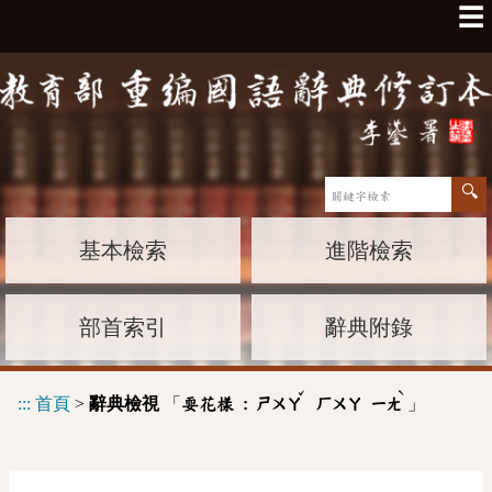
☰
基本檢索
進階檢索
部首索引
辭典附錄
ˇ
ˋ
:::
首頁
>
辭典檢視
「
」
耍花樣 :
ㄕㄨㄚ
ㄏㄨㄚ
ㄧㄤ