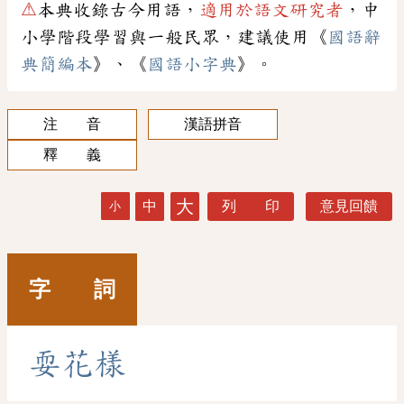
⚠
本典收錄古今用語，
適用於語文研究者
，中
小學階段學習與一般民眾，建議使用《
國語辭
典簡編本
》、《
國語小字典
》。
注 音
漢語拼音
釋 義
大
中
列 印
意見回饋
小
字 詞
耍
花
樣